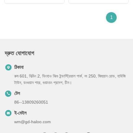
1
দ্রুত যোগাযোগ
ঠিকানা
রুম 601, বিল্ডিং 2, ডিংহাও ঝিগু ইন্ডাস্ট্রিয়াল পার্ক, নং 250, জিহুয়ান রোড, হাউজি
টাউন, ডংগুয়ান শহর, গুয়াংডং প্রদেশ, চীন।
টেল
86--13809260051
ই-মেইল
wm@gd-haloo.com