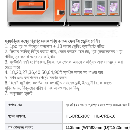
স্বয়ংক্রিয় কম্বো প্রাপ্তবয়স্ক পণ্য কনডম সেক্স টয় ভেন্ডিং মেশিন
1. 1pc প্রধান নিয়ন্ত্রণ কনসোল + 18 লকার ভেন্ডিং ক্যাবিনেট গঠিত
2. ভিতরে সবকিছু বিক্রি করতে পারে, যেমন কনডম সেক্স টয়, প্রাপ্তবয়স্কদের পণ্য,
পানীয়, স্ন্যাকস বা অন্যান্য আইটেম
3. স্লটগুলি নমনীয়: স্প্রিংস, ট্র্যাক, হুক শেল্ফ অবাধে একত্রিত এবং সামঞ্জস্য করা
যেতে পারে
4. 18,20,27,36,40,50,64,90টি স্বাধীন লকার সব পাওয়া যায়
5. নগদ এবং ক্যাশলেস পেমেন্ট সমর্থন করুন
6. রিমোট কন্ট্রোল: ক্লাউড ব্যাকগ্রাউন্ড ম্যানেজমেন্ট, ইনভেন্টরি চেক করতে
সুবিধাজনক, বিক্রয়ের পরিমাণ এবং আরও অনেক কিছু
7. অনুস্মারক ত্রুটি
পণ্যের নাম
স্বয়ংক্রিয় কম্বো প্রাপ্তবয়স্ক পণ্য কনডম সেক্স টয
মডেল নাম্বার.
HL-DRE-10C + HL-CRE-18
বাম মেশিনের আকার
1135mm(W)*800mm(D)*1920mm(