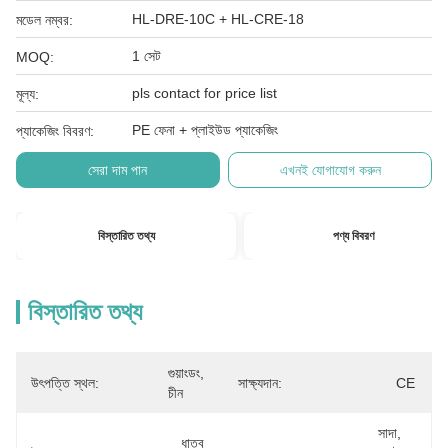
HL-DRE-10C + HL-CRE-18
মডেল নম্বর:
1 সেট
MOQ:
pls contact for price list
মূল্য:
PE ফেনা + প্লাইউড প্যাকেজিং
প্যাকেজিং বিবরণ:
সেরা দাম পান
এখনই যোগাযোগ করুন
বিস্তারিত তথ্য
পণ্য বিবরণ
বিস্তারিত তথ্য
গুয়াংডং, 
উৎপত্তি স্থল:
সাক্ষ্যদান:
CE
চীন
সাদা, 
ধাতব 