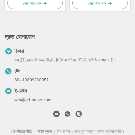
সেরা দাম পান
সেরা দাম পান
দ্রুত যোগাযোগ
ঠিকানা
রুম 27, দাওয়েই ডংফু স্ট্রিট, চিলিং কমার্শিয়াল স্ট্রিট, হাউজি ডংগুয়ান, চীন
টেল
86--13809260051
ই-মেইল
wm@gd-haloo.com
গোপনীয়তা নীতি
|
সাইট ম্যাপ
| চীন ভালো গুণমান ফুল বিক্রয় মেশিন সরবরাহকারী।