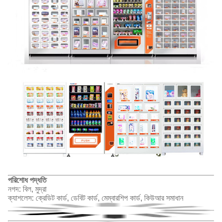
পরিশোধ পদ্ধতি
নগদ: বিল, মুদ্রা
ক্যাশলেস: ক্রেডিট কার্ড, ডেবিট কার্ড, মেম্বারশিপ কার্ড, কিউআর সমাধান