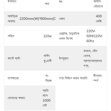
উপাদান:
রঙ:
কাস্টম 
পাত
মোড়ানো
সামগ্রিক
400 
2200mm(W)*800mm(D)*1920mm(H)
ওজন:
আকার:
কেজি
220V-
ভোল্টেজ, বৈদ্যুতিক
শক্তি:
110w
50H/110V-
একক বিশেষ:
60hz
কনডম, যৌন 
সর্পিল 
খেলনা, 
কার্গো স্লট:
উপযুক্ত:
কুণ্ডলী
প্রাপ্তবয়স্কদের 
পণ্য,
অ-
কীপ্যাড 
তাপমাত্রা:
পণ্য নির্বাচন করার পদ্ধতি:
ফ্রিজ
স্পর্শ
প্রতি 
মাসে 
যোগানের ক্ষমতা:
1000 
সেট