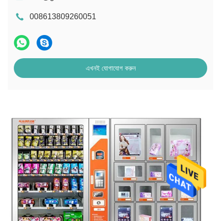
008613809260051
এখনই যোগাযোগ করুন