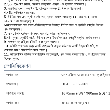
1. পুরো মেশিনটি ৩০০ বক্স পর্যন্ত ভরাট করতে পারে (লঞ্চ বক্সের আকারের উপর নির্ভর করে)
2.২১.৫ ইঞ্চি টাচ স্ক্রিন, চমৎকার ভিজ্যুয়াল এফেক্ট এবং কন্ট্রোল অভিজ্ঞতা।
3. স্বনির্মিত ৩০০০ ওয়াট মাইক্রোওয়েভ ওভেন
×2
, উচ্চ তাপীয় দক্ষতা।
4.45s সংক্ষিপ্ত গরম সময়.
5. ইউনিভার্সাল চাপ-প্লেট কার্গো লেন, প্রস্থ অবাধে সামঞ্জস্য করা যেতে পারে, আরো
আকারের সঙ্গে সামঞ্জস্যপূর্ণ।
6আল্ট্রাভায়োলেট অন টাইম স্টেরিলাইজেশন ডিজাইন নিশ্চিত করে যে প্রতিটি ডাইনিং নিরাপদ
এবং স্বাস্থ্যকর।
7. এক বোতাম কন্ট্রোল প্যানেল, ব্যবহারে আরো সুবিধাজনক.
8নোট, মুদ্রা, ক্রেডিট কার্ড, কিউআর কোড ইত্যাদির মতো পেমেন্ট পদ্ধতি সমর্থন করুন।
9- অপশনে স্বয়ংক্রিয় কটলারি এবং ব্যাগ ফাংশন।
10. ডাইনিং ওয়াগনের জন্য একটি সেকেন্ডারি ধাক্কা কাঠামোর একটি উদ্ভাবনী সৃষ্টি, যা
খাবারকে আরও স্থিতিশীল করে তোলে।
11. আইক্লাউড সার্ভিস ব্যাকগ্রাউন্ড ম্যানেজমেন্ট, এক নজরে সমস্ত তারিখ, অপারেশন আরো
উদ্বেগ মুক্ত.
স্পেসিফিকেশন
পণ্যের নাম
ডাবল মাইক্রোওয়েভ ওভেন সহ স্বয়ংক্রিয় ত
মডেল নং।
HL-HFJ-L02-D01
সামগ্রিক আকার
1670mm ((W) * 960mm ((D) * 
পণ্যের ধরন
২৮-৪২ ধরণের খাদ্য বাক্স