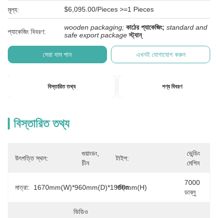
$6,095.00/Pieces >=1 Pieces
মূল্য:
wooden packaging;
কাঠের প্যাকেজিং;
standard and
প্যাকেজিং বিবরণ:
safe export package
স্ট্যান্
সেরা দাম পান
এখনই যোগাযোগ করুন
বিস্তারিত তথ্য
পণ্য বিবরণ
বিস্তারিত তথ্য
গুয়াংডং, 
ভেন্ডিং 
উৎপত্তি স্থল:
টাইপ:
চীন
মেশিন
7000 
মাত্রা:
1670mm(W)*960mm(D)*1980mm(H)
শক্তি:
ডাব্লু
ভিডিও 