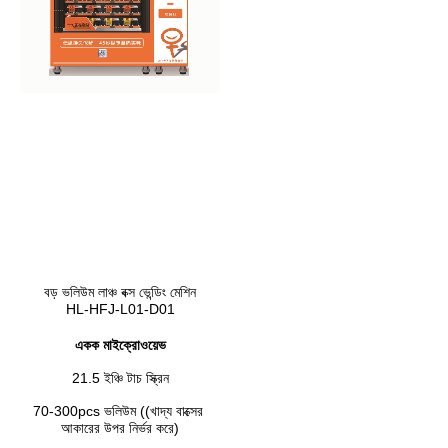
বড় ভলিউম লাঞ্চ বক্স ভেন্ডিং মেশিন
HL-HFJ-L01-D01
একক মাইক্রোওয়েভ
21.5 ইঞ্চি টাচ স্ক্রিন
70-300pcs ভলিউম ((খাদ্য বাক্সের 
আকারের উপর নির্ভর করে)