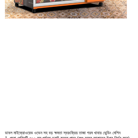
ডাবল মাইক্রোওয়েভ ওভেন সহ বড় ক্ষমতা স্বয়ংক্রিয় তাজা গরম খাবার ভেন্ডিং মেশিন