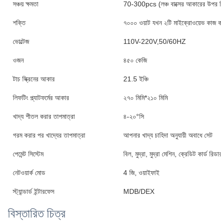
সঞ্চয় ক্ষমতা
70-300pcs (লঞ্চ বাক্সের আকারের উপর নি
শক্তি
৭০০০ ওয়াট যখন ২টি মাইক্রোওয়েভ কাজ 
ভোল্টেজ
110V-220V,50/60HZ
ওজন
৪৫০ কেজি
টাচ স্ক্রিনের আকার
21.5 ইঞ্চি
লিফটিং প্ল্যাটফর্মের আকার
২৭০ মিমি*২১০ মিমি
খাদ্য শীতল করার তাপমাত্রা
৪-২০°সি
গরম করার পর খাদ্যের তাপমাত্রা
আপনার খাদ্য চাহিদা অনুযায়ী অবাধে সেট
পেমেন্ট সিস্টেম
বিল, মুদ্রা, মুদ্রা মেশিন, ক্রেডিট কার্ড 
নেটওয়ার্ক মোড
4 জি, ওয়াইফাই
স্ট্যান্ডার্ড ইন্টারফেস
MDB/DEX
বিস্তারিত চিত্র