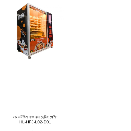
বড় ভলিউম লাঞ্চ বক্স ভেন্ডিং মেশিন
HL-HFJ-L02-D01