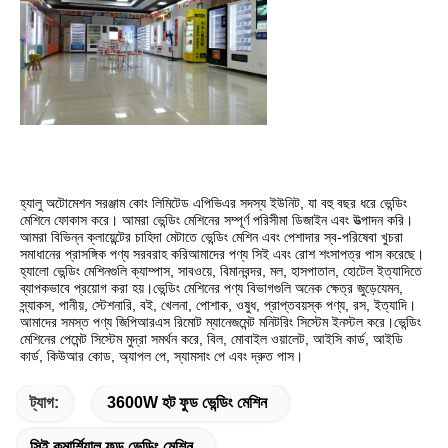
হ্যালু অটোমেশন সরঞ্জাম কোং লিমিটেড এপিভিএর সদস্য ইউনিট, যা বহু বছর ধরে ভেন্ডিং 
মেশিনে ফোকাস করে। আমরা ভেন্ডিং মেশিনের সম্পূর্ণ পরিসীমা ডিজাইন এবং উত্পাদন করি।
আমরা বিভিন্ন ক্লায়েন্টের চাহিদা মেটাতে ভেন্ডিং মেশিন এবং পেশাদার স্ব-পরিষেবা খুচরা 
সমাধানের প্রাসঙ্গিক পণ্য সরবরাহ করিআমাদের পণ্য সিই এবং রোশ শংসাপত্র পাস করেছে। 
হ্যালো ভেন্ডিং মেশিনগুলি ক্যাম্পাস, সাবওয়ে, বিমানবন্দর, মল, হাসপাতাল, হোটেল ইত্যাদিতে 
ব্যাপকভাবে প্রয়োগ করা হয়।ভেন্ডিং মেশিনের পণ্য বিভাগগুলি অনেক ক্ষেত্র জুড়েযেমন, 
স্ন্যাকস, পানীয়, স্টেশনারি, বই, খেলনা, পোশাক, ওষুধ, প্রাপ্তবয়স্ক পণ্য, রস, ইত্যাদি। 
আমাদের সমস্ত পণ্য জিপিআরএস রিমোট ম্যানেজমেন্ট মনিটরিং সিস্টেম ইনস্টল করে।ভেন্ডিং 
মেশিনের পেমেন্ট সিস্টেম মুদ্রা সমর্থন করে, বিল, মোবাইল ওয়ালেট, আইসি কার্ড, আইডি 
কার্ড, কিউআর কোড, অ্যাপল পে, স্যামসাং পে এবং দ্রুত পাস।
ট্যাগ:
3600W হট ফুড ভেন্ডিং মেশিন
সিই কমার্শিয়াল ফুড ভেন্ডিং মেশিন