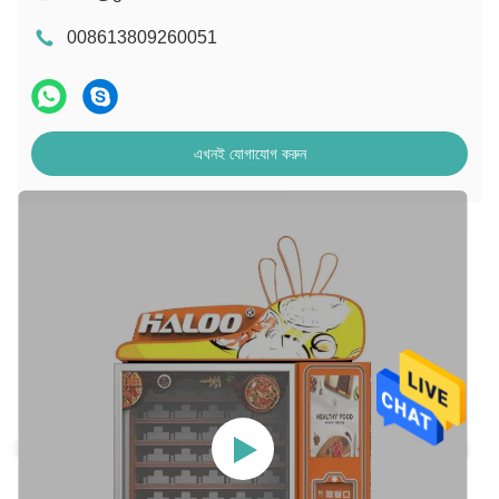
008613809260051
এখনই যোগাযোগ করুন