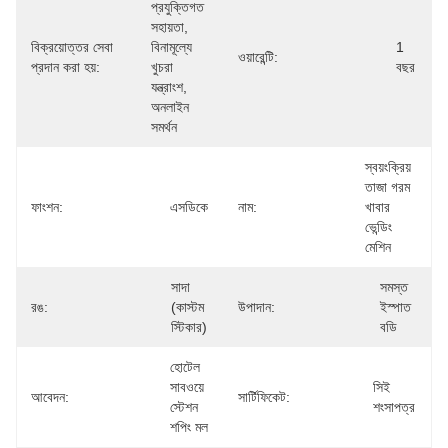
প্রযুক্তিগত 
সহায়তা, 
বিক্রয়োত্তর সেবা
বিনামূল্যে 
1 
ওয়ারেন্টি:
প্রদান করা হয়:
খুচরা 
বছর
যন্ত্রাংশ, 
অনলাইন 
সমর্থন
স্বয়ংক্রিয় 
তাজা গরম 
ফাংশন:
এসডিকে
নাম:
খাবার 
ভেন্ডিং 
মেশিন
সাদা 
সমস্ত 
রঙ:
(কাস্টম 
উপাদান:
ইস্পাত 
স্টিকার)
বডি
হোটেল 
সাবওয়ে 
সিই 
আবেদন:
সার্টিফিকেট:
স্টেশন 
শংসাপত্র
শপিং মল