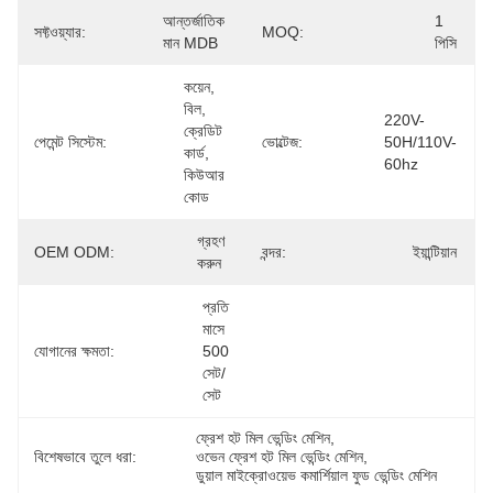
আন্তর্জাতিক 
1 
সফ্টওয়্যার:
MOQ:
মান MDB
পিসি
কয়েন, 
বিল, 
220V-
ক্রেডিট 
পেমেন্ট সিস্টেম:
ভোল্টেজ:
50H/110V-
কার্ড, 
60hz
কিউআর 
কোড
গ্রহণ 
OEM ODM:
বন্দর:
ইয়ান্টিয়ান
করুন
প্রতি 
মাসে 
যোগানের ক্ষমতা:
500 
সেট/
সেট
ফ্রেশ হট মিল ভেন্ডিং মেশিন
, 
বিশেষভাবে তুলে ধরা:
ওভেন ফ্রেশ হট মিল ভেন্ডিং মেশিন
, 
ডুয়াল মাইক্রোওয়েভ কমার্শিয়াল ফুড ভেন্ডিং মেশিন