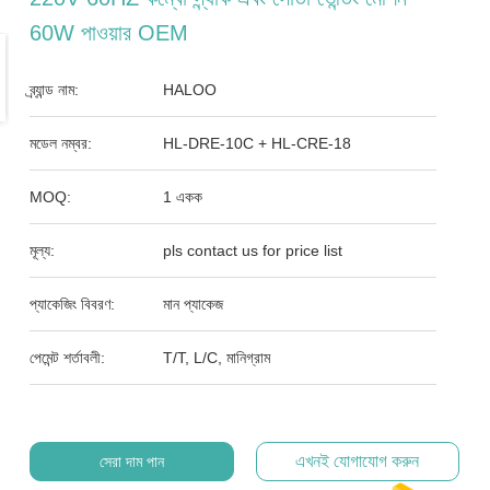
60W পাওয়ার OEM
ব্র্যান্ড নাম:
HALOO
মডেল নম্বর:
HL-DRE-10C + HL-CRE-18
MOQ:
1 একক
মূল্য:
pls contact us for price list
প্যাকেজিং বিবরণ:
মান প্যাকেজ
পেমেন্ট শর্তাবলী:
T/T, L/C, মানিগ্রাম
এখনই যোগাযোগ করুন
সেরা দাম পান