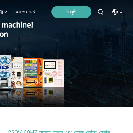
আমাদের সাথে যোগাযোগ করুন
উদ্ধৃতি
লী
220V 60HZ কম্বো স্ন্যাক এবং সোডা ভেন্ডিং মেশিন