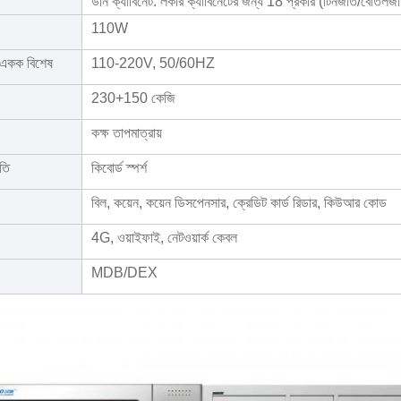
ডান ক্যাবিনেট: লকার ক্যাবিনেটের জন্য 18 প্রকার (টিনজাত/বোতলজাত
110W
ক একক বিশেষ
110-220V, 50/60HZ
230+150 কেজি
কক্ষ তাপমাত্রায়
ধতি
কিবোর্ড স্পর্শ
বিল, কয়েন, কয়েন ডিসপেনসার, ক্রেডিট কার্ড রিডার, কিউআর কোড
4G, ওয়াইফাই, নেটওয়ার্ক কেবল
MDB/DEX