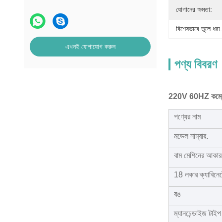
যোগানের ক্ষমতা:
বিশেষভাবে তুলে ধরা:
এখনই যোগাযোগ করুন
পণ্য বিবরণ
220V 60HZ কম্বো স
পণ্যের নাম
মডেল নাম্বার.
বাম মেশিনের আকার
18 লকার ক্যাবিনে
রঙ
ম্যানচেন্ডাইজ টাইপ