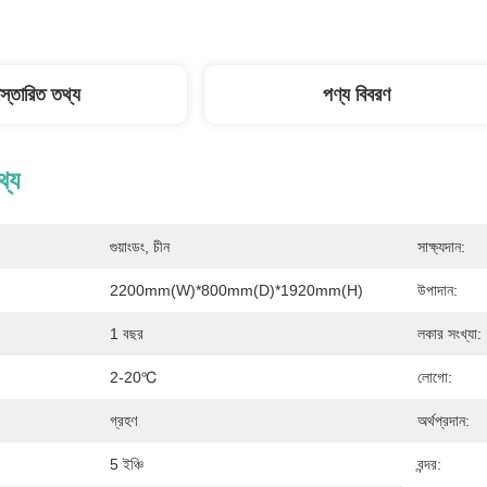
িস্তারিত তথ্য
পণ্য বিবরণ
থ্য
গুয়াংডং, চীন
সাক্ষ্যদান:
2200mm(W)*800mm(D)*1920mm(H)
উপাদান:
1 বছর
লকার সংখ্যা:
2-20℃
লোগো:
গ্রহণ
অর্থপ্রদান:
5 ইঞ্চি
বন্দর: