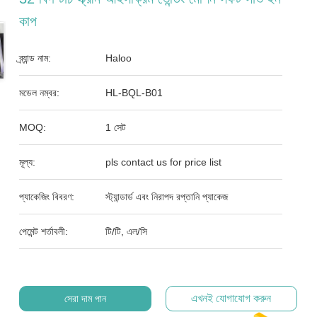
কাপ
ব্র্যান্ড নাম:
Haloo
মডেল নম্বর:
HL-BQL-B01
MOQ:
1 সেট
মূল্য:
pls contact us for price list
প্যাকেজিং বিবরণ:
স্ট্যান্ডার্ড এবং নিরাপদ রপ্তানি প্যাকেজ
পেমেন্ট শর্তাবলী:
টি/টি, এল/সি
এখনই যোগাযোগ করুন
সেরা দাম পান