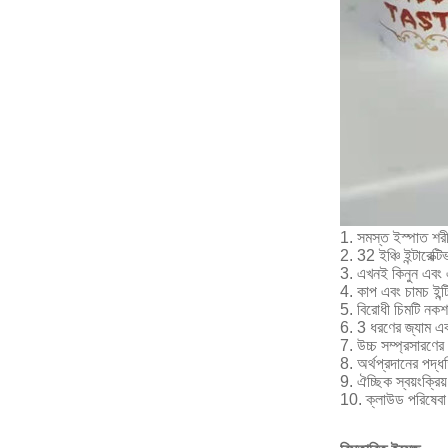
1. সমস্ত ইস্পাত শরী
2. 32 ইঞ্চি ইন্টারেক্ট
3. এখনই কিনুন এবং এ
4. কাপ এবং চামচ ইন্
5. বিরোধী চিমটি নকশ
6. 3 ধরণের জ্যাম এ
7. উচ্চ সম্প্রসারণের
8. অর্থপ্রদানের পদ্
9. ঐচ্ছিক স্বয়ংক্রি
10. ক্লাউড পরিষেবা 