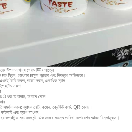
রের উপাদান;খাদ্য গ্রেড টিউব পাত্রে
িভ টাচ স্ক্রিন, চমৎকার চাক্ষুষ প্রভাব এবং নিয়ন্ত্রণ অভিজ্ঞতা।
খনই তৈরি করুন, তাজা স্বাদ, একাধিক স্বাদ
টিগ্রেটেড নকশা
া
বং 3 ধরণের বাদাম, অবাধে মেলে
 হার
ধতি সমর্থন করুন: ব্যাংক নোট, কয়েন, ক্রেডিট কার্ড, QR কোড।
য় কাটলারি এবং ব্যাগ ফাংশন.
ব্যাকগ্রাউন্ড ম্যানেজমেন্ট, এক নজরে সমস্ত তারিখ, অপারেশন আরও চিন্তামুক্ত।