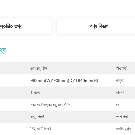
িস্তারিত তথ্য
পণ্য বিবরণ
থ্য
গুয়াংডং, চীন
কীওয়ার্ড:
982mm(W)*905mm(D)*1940mm(H)
শক্তি:
1 বছর
ফাংশন:
নরম আইসক্রিম ভেন্ডিং মেশিন
রঙ:
ধাতু প্লেট
স্পর্শ পর্দা:
সিই সার্টিফিকেট
সফটওয়্যার: