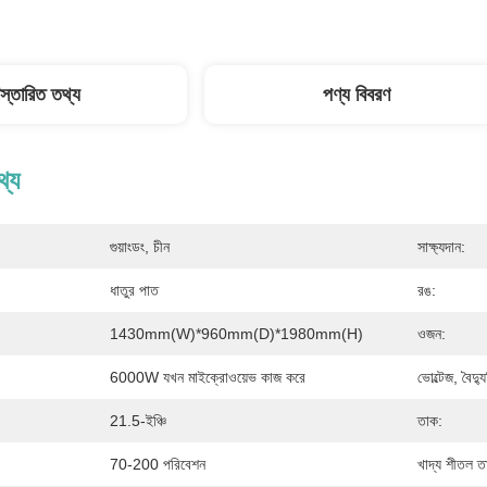
িস্তারিত তথ্য
পণ্য বিবরণ
থ্য
গুয়াংডং, চীন
সাক্ষ্যদান:
ধাতুর পাত
রঙ:
1430mm(W)*960mm(D)*1980mm(H)
ওজন:
6000W যখন মাইক্রোওয়েভ কাজ করে
ভোল্টেজ, বৈদ
21.5-ইঞ্চি
তাক:
70-200 পরিবেশন
খাদ্য শীতল তা