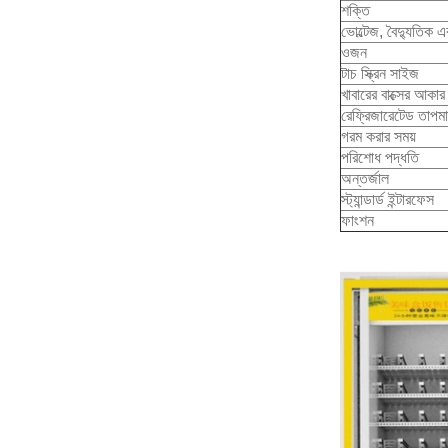
শক্তি
ভোল্টেজ, বৈদ্যুতিক 
ওজন
টাচ স্ক্রিন সাইজ
খাবারের বাক্সের আকার
রেফ্রিজারেটেড তাপমা
গরম করার সময়
পরিশোধ পদ্ধতি
অন্তর্জাল
স্ট্যান্ডার্ড ইন্টারফেস
ফাংশন