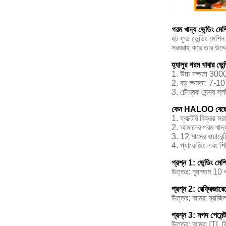
গরম খাদ্য ভেন্ডিং ম
হট ফুড ভেন্ডিং মেশিন 
সরবরাহ করে তার উদ্দ
হ্যালুর গরম খাবার ভেন্
1. উচ্চ দক্ষতা 300
2. বড় ক্ষমতা: 7-1
3. চৌম্বক সেন্সর স্ল
কেন HALOO বেছে
1. ফ্যাক্টরি বিক্রয়
2. আমাদের গরম খাদ্য 
3. 12 মাসের ওয়ারেন
4. প্যাকেজিং এবং শি
প্রশ্ন 1: ভেন্ডিং ম
উত্তর: ন্যূনতম 10
প্রশ্ন 2: রেফ্রিজারে
উত্তর: আমরা ব্রাজ
প্রশ্ন 3: নগদ পেমেন্
উত্তর: আমরা ITL বিল