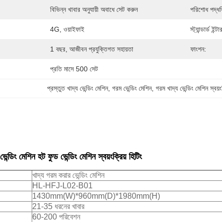
বিভিন্ন খাবার অনুযায়ী অবাধে সেট করুন
পরিশোধ পদ্ধত
4G, ওয়াইফাই
স্ট্যান্ডার্ড ইন্
1 বছর, আজীবন প্রযুক্তিগত সহায়তা
ফাংশন:
প্রতি মাসে 500 সেট
প্রস্তুত খাদ্য ভেন্ডিং মেশিন
, 
গরম ভেন্ডিং মেশিন
, 
গরম খাদ্য ভেন্ডিং মেশিন স্বয়ং
েন্ডিং মেশিন হট ফুড ভেন্ডিং মেশিন স্বয়ংক্রিয় হিটিং
খাদ্য গরম করার ভেন্ডিং মেশিন
HL-HFJ-L02-B01
1430mm(W)*960mm(D)*1980mm(H)
21-35 ধরনের খাবার
60-200 পরিবেশন