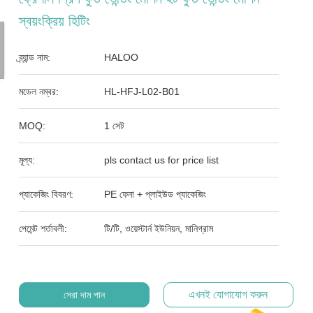
স্বয়ংক্রিয় হিটিং
ব্র্যান্ড নাম:
HALOO
মডেল নম্বর:
HL-HFJ-L02-B01
MOQ:
1 সেট
মূল্য:
pls contact us for price list
প্যাকেজিং বিবরণ:
PE ফেনা + প্লাইউড প্যাকেজিং
পেমেন্ট শর্তাবলী:
টি/টি, ওয়েস্টার্ন ইউনিয়ন, মানিগ্রাম
এখনই যোগাযোগ করুন
সেরা দাম পান