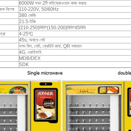
6000W যখন 2টি মাইক্রোওয়েভ কাজ করছে
একক বিশেষ
110-220V, 50/60Hz
380 কেজি
21.5-ইঞ্চি
(210-250)মিমি*(150-200)মিমি*45মিমি
ত্রা
4-25℃
45s, অবাধে সেট
নগদ বিল, নোট, ক্রেডিট কার্ড, QR সমাধান
4G, ওয়াইফাই
MDB/DEX
SDK