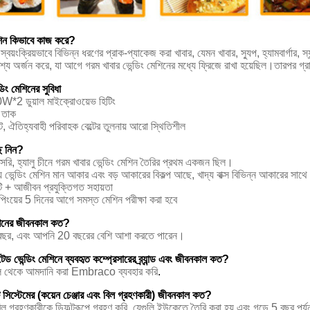
েশিন কিভাবে কাজ করে?
স্বয়ংক্রিয়ভাবে বিভিন্ন ধরণের প্রাক-প্যাকেজ করা খাবার, যেমন খাবার, স্যুপ, হ্যামবার্গার
েশ্য অর্জন করে, যা আগে গরম খাবার ভেন্ডিং মেশিনের মধ্যে ফ্রিজে রাখা হয়েছিল।তারপর গ্
ডিং মেশিনের সুবিধা
0W*2 ডুয়াল মাইক্রোওয়েভ হিটিং
0 তাক
ট, ঐতিহ্যবাহী পরিবাহক বেল্টের তুলনায় আরো স্থিতিশীল
 নিন?
 সরাসরি, হ্যালু চীনে গরম খাবার ভেন্ডিং মেশিন তৈরির প্রথম একজন ছিল।
ভেন্ডিং মেশিন মান আকার এবং বড় আকারের বিকল্প আছে, খাদ্য বাক্স বিভিন্ন আকারের সাথে সা
্টি + আজীবন প্রযুক্তিগত সহায়তা
পিংয়ের 5 দিনের আগে সমস্ত মেশিন পরীক্ষা করা হবে
েশিনের জীবনকাল কত?
 বছর, এবং আপনি 20 বছরের বেশি আশা করতে পারেন।
টেড ভেন্ডিং মেশিনে ব্যবহৃত কম্প্রেসারের ব্র্যান্ড এবং জীবনকাল কত?
িল থেকে আমদানি করা Embraco ব্যবহার করি
.
ট সিস্টেমের (কয়েন চেঞ্জার এবং বিল গ্রহণকারী) জীবনকাল কত?
 গ্রহণকারীকে ডিফল্টরূপে গ্রহণ করি, যেগুলি ইউকেতে তৈরি করা হয় এবং গড়ে 5 বছর পর্যন