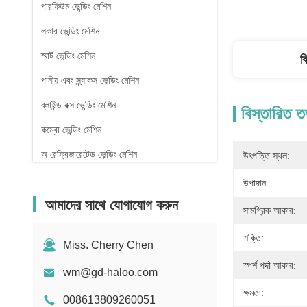
পারফিউম ভেন্ডিং মেশিন
লকার ভেন্ডিং মেশিন
স্মার্ট ভেন্ডিং মেশিন
ব
পানীয় এবং স্ন্যাকস ভেন্ডিং মেশিন
ব্লাইন্ড বক্স ভেন্ডিং মেশিন
বিস্তারিত ত
কম্বো ভেন্ডিং মেশিন
অ রেফ্রিজারেটেড ভেন্ডিং মেশিন
উৎপত্তি স্থল:
ফার্মেসি ভেন্ডিং মেশিন
উপাদান:
আমাদের সাথে যোগাযোগ করুন
তরল ডিটারজেন্ট ভেন্ডিং মেশিন
সামগ্রিক আকার:
মিনি ভেন্ডিং মেশিন
শক্তি:
Miss. Cherry Chen
সেক্স টয় ভেন্ডিং মেশিন
স্পর্শ পর্দা আকার:
wm@gd-haloo.com
নখ বিক্রয় মেশিন
ক্ষমতা:
008613809260051