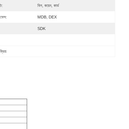
ি:
বিল, কয়েন, কার্ড
টারফেস:
MDB, DEX
SDK
ক্রিয়