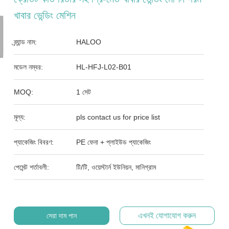
খাবার ভেন্ডিং মেশিন
ব্র্যান্ড নাম:
HALOO
মডেল নম্বর:
HL-HFJ-L02-B01
MOQ:
1 সেট
মূল্য:
pls contact us for price list
প্যাকেজিং বিবরণ:
PE ফেনা + প্লাইউড প্যাকেজিং
পেমেন্ট শর্তাবলী:
টি/টি, ওয়েস্টার্ন ইউনিয়ন, মানিগ্রাম
এখনই যোগাযোগ করুন
সেরা দাম পান