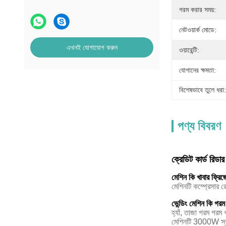
গরম করার সময়:
নেটওয়ার্ক মোডে:
এখনই যোগাযোগ করুন
ওয়ারেন্টি:
যোগানের ক্ষমতা:
বিশেষভাবে তুলে ধরা:
পণ্য বিবরণ
ক্রেডিট কার্ড রিডা
মেশিন কি খাবার ফ্রি
মেশিনটি কম্প্রেসার র
ভেন্ডিং মেশিন কি গর
হ্যাঁ, তাজা গরম গরম
মেশিনটি 3000W স্ব-উ