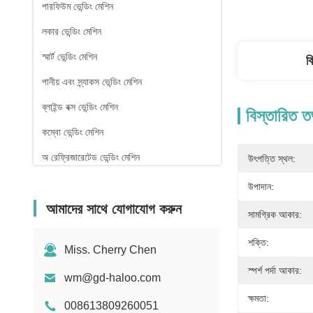
পারফিউম ভেন্ডিং মেশিন
লকার ভেন্ডিং মেশিন
স্মার্ট ভেন্ডিং মেশিন
ব
পানীয় এবং স্ন্যাকস ভেন্ডিং মেশিন
ব্লাইন্ড বক্স ভেন্ডিং মেশিন
বিস্তারিত ত
কম্বো ভেন্ডিং মেশিন
অ রেফ্রিজারেটেড ভেন্ডিং মেশিন
উৎপত্তি স্থল:
ফার্মেসি ভেন্ডিং মেশিন
উপাদান:
আমাদের সাথে যোগাযোগ করুন
তরল ডিটারজেন্ট ভেন্ডিং মেশিন
সামগ্রিক আকার:
মিনি ভেন্ডিং মেশিন
শক্তি:
Miss. Cherry Chen
সেক্স টয় ভেন্ডিং মেশিন
স্পর্শ পর্দা আকার:
wm@gd-haloo.com
নখ বিক্রয় মেশিন
ক্ষমতা:
008613809260051