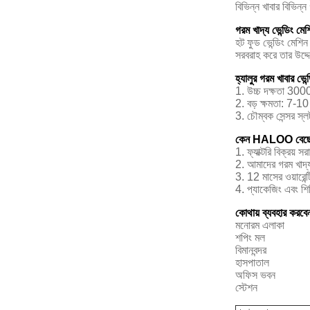
বিভিন্ন খাবার বিভিন
গরম খাদ্য ভেন্ডিং ম
হট ফুড ভেন্ডিং মেশিন 
সরবরাহ করে তার উদ্দ
হ্যালুর গরম খাবার ভেন্
1. উচ্চ দক্ষতা 300
2. বড় ক্ষমতা: 7-1
3. চৌম্বক সেন্সর স্ল
কেন HALOO বেছে
1. ফ্যাক্টরি বিক্রয়
2. আমাদের গরম খাদ্য 
3. 12 মাসের ওয়ারেন
4. প্যাকেজিং এবং শি
কোথায় ব্যবহার করব
মনোরম এলাকা
শপিং মল
বিমানবন্দর
হাসপাতাল
অফিস ভবন
স্টেশন