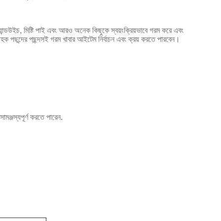
, স্যান্ডউইচ, মিষ্টি পাই এবং আরও অনেক কিছুকে স্বয়ংক্রিয়ভাবে গরম করে এবং
রাহক পছন্দের পছন্দসই গরম খাবার আইটেম নির্বাচন এবং ক্রয় করতে পারবেন।
মঞ্জস্যপূর্ণ করতে পারেন.