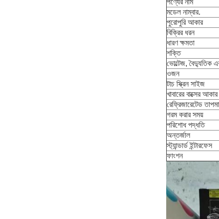
পণ্যের নাম
মডেল নাম্বার.
পুরোপুরি আকার
বিক্রির ধরন
ধারণ ক্ষমতা
শক্তি
ভোল্টেজ, বৈদ্যুতিক 
ওজন
টাচ স্ক্রিন সাইজ
খাবারের বাক্সের আকার
রেফ্রিজারেটেড তাপমা
গরম করার সময়
পরিশোধ পদ্ধতি
অন্তর্জাল
স্ট্যান্ডার্ড ইন্টারফেস
ফাংশন