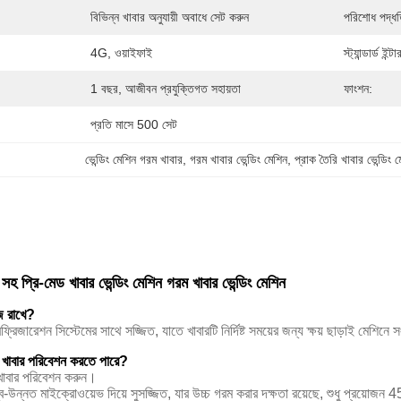
বিভিন্ন খাবার অনুযায়ী অবাধে সেট করুন
পরিশোধ পদ্ধত
4G, ওয়াইফাই
স্ট্যান্ডার্ড ইন্
1 বছর, আজীবন প্রযুক্তিগত সহায়তা
ফাংশন:
প্রতি মাসে 500 সেট
ভেন্ডিং মেশিন গরম খাবার
, 
গরম খাবার ভেন্ডিং মেশিন
, 
প্রাক তৈরি খাবার ভেন্ডিং 
র সহ প্রি-মেড খাবার ভেন্ডিং মেশিন গরম খাবার ভেন্ডিং মেশিন
জে রাখে?
েফ্রিজারেশন সিস্টেমের সাথে সজ্জিত, যাতে খাবারটি নির্দিষ্ট সময়ের জন্য ক্ষয় ছাড়াই মেশি
ম খাবার পরিবেশন করতে পারে?
 খাবার পরিবেশন করুন।
ন্নত মাইক্রোওয়েভ দিয়ে সুসজ্জিত, যার উচ্চ গরম করার দক্ষতা রয়েছে, শুধু প্রয়োজন 45