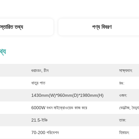
িস্তারিত তথ্য
পণ্য বিবরণ
থ্য
গুয়াংডং, চীন
সাক্ষ্যদান:
ধাতুর পাত
রঙ:
1430mm(W)*960mm(D)*1980mm(H)
ওজন:
6000W যখন মাইক্রোওয়েভ কাজ করে
ভোল্টেজ, বৈদ
21.5-ইঞ্চি
তাক:
70-200 পরিবেশন
হিমায়ন: