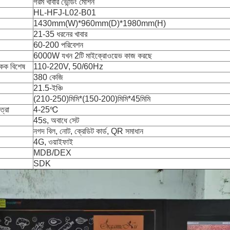
গরম খাবার ভেন্ডিং মেশিন
HL-HFJ-L02-B01
1430mm(W)*960mm(D)*1980mm(H)
21-35 ধরনের খাবার
60-200 পরিবেশন
6000W যখন 2টি মাইক্রোওয়েভ কাজ করছে
একক বিশেষ
110-220V, 50/60Hz
380 কেজি
21.5-ইঞ্চি
(210-250)মিমি*(150-200)মিমি*45মিমি
ত্রা
4-25℃
45s, অবাধে সেট
নগদ বিল, নোট, ক্রেডিট কার্ড, QR সমাধান
4G, ওয়াইফাই
MDB/DEX
SDK