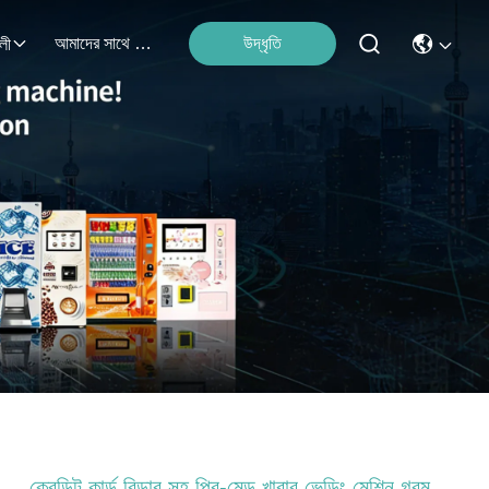
আমাদের সাথে যোগাযোগ করুন
উদ্ধৃতি
লী
ক্রেডিট কার্ড রিডার সহ প্রি-মেড খাবার ভেন্ডিং মেশিন গরম