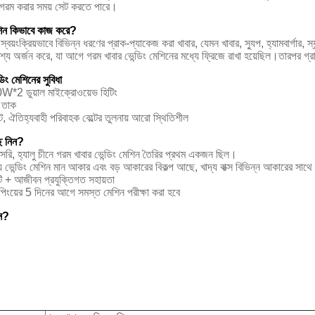
্ন গরম করার সময় সেট করতে পারে।
েশিন কিভাবে কাজ করে?
স্বয়ংক্রিয়ভাবে বিভিন্ন ধরণের প্রাক-প্যাকেজ করা খাবার, যেমন খাবার, স্যুপ, হ্যামবার্গার
েশ্য অর্জন করে, যা আগে গরম খাবার ভেন্ডিং মেশিনের মধ্যে ফ্রিজে রাখা হয়েছিল।তারপর গ্
ডিং মেশিনের সুবিধা
0W*2 ডুয়াল মাইক্রোওয়েভ হিটিং
0 তাক
ট, ঐতিহ্যবাহী পরিবাহক বেল্টের তুলনায় আরো স্থিতিশীল
 নিন?
 সরাসরি, হ্যালু চীনে গরম খাবার ভেন্ডিং মেশিন তৈরির প্রথম একজন ছিল।
ভেন্ডিং মেশিন মান আকার এবং বড় আকারের বিকল্প আছে, খাদ্য বাক্স বিভিন্ন আকারের সাথে সা
্টি + আজীবন প্রযুক্তিগত সহায়তা
পিংয়ের 5 দিনের আগে সমস্ত মেশিন পরীক্ষা করা হবে
েন?