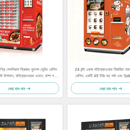
গ্রি সেলসিয়াস ফ্রিজড নুডলস ভেন্ডিং মেশিন
24 ঘন্টা একক মাইক্রোওয়েভ হিমায়িত গরম 
লেট উপাদান, মাইক্রোওয়েভ ওভেন, বাষ্প গরম
মেশিন, একটি 49 ইঞ্চি বড় পর্দা এবং Sdk
35 সেকেন্ডের জন্য, পরিবেশন
সজ্জিত
সেরা দাম পান
সেরা দাম পান