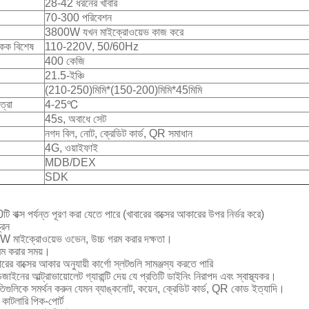
28-42 ধরনের খাবার
70-300 পরিবেশন
3800W যখন মাইক্রোওয়েভ কাজ করে
একক বিশেষ
110-220V, 50/60Hz
400 কেজি
21.5-ইঞ্চি
(210-250)মিমি*(150-200)মিমি*45মিমি
ত্রা
4-25℃
45s, অবাধে সেট
নগদ বিল, নোট, ক্রেডিট কার্ড, QR সমাধান
4G, ওয়াইফাই
MDB/DEX
SDK
ি বাক্স পর্যন্ত পূরণ করা যেতে পারে (খাবারের বাক্সের আকারের উপর নির্ভর করে)
রিন
W মাইক্রোওয়েভ ওভেন, উচ্চ গরম করার দক্ষতা।
রম করার সময়।
র বাক্সের আকার অনুযায়ী কার্গো স্লটগুলি সামঞ্জস্য করতে পারি
জাইনের আল্ট্রাভায়োলেট গ্যারান্টি দেয় যে প্রতিটি ডাইনিং নিরাপদ এবং স্বাস্থ্যকর।
ধতিগুলিকে সমর্থন করুন যেমন ব্যাঙ্কনোট, কয়েন, ক্রেডিট কার্ড, QR কোড ইত্যাদি।
় কাটলারি পিক-পোর্ট