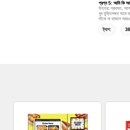
প্রশ্ন 5: আমি কি আপ
উত্তর: প্রথমত, আপনি
খুব যুক্তিসঙ্গত দামে 
স্টকে না থাকলে আরও
ট্যাগ:
36