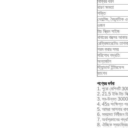
বিক্রির ধরন
ধারণ ক্ষমতা
শক্তি
ভোল্টেজ, বৈদ্যুতিক 
ওজন
টাচ স্ক্রিন সাইজ
খাবারের বাক্সের আকার
রেফ্রিজারেটেড তাপমা
গরম করার সময়
পরিশোধ পদ্ধতি
অন্তর্জাল
স্ট্যান্ডার্ড ইন্টারফেস
ফাংশন
পণ্যের বর্ণনা
1. পুরো মেশিনটি 300ট
2. 21.5 ইঞ্চি টাচ স্ক্
3. স্ব-উন্নত 3000
4. 45s সংক্ষিপ্ত গ
5. আমরা আপনার খাবারে
6. সময়মত নির্বীজন ডি
7. অর্থপ্রদানের পদ্
8. ঐচ্ছিক স্বয়ংক্রিয