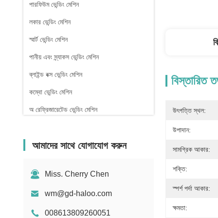
পারফিউম ভেন্ডিং মেশিন
লকার ভেন্ডিং মেশিন
স্মার্ট ভেন্ডিং মেশিন
ব
পানীয় এবং স্ন্যাকস ভেন্ডিং মেশিন
ব্লাইন্ড বক্স ভেন্ডিং মেশিন
বিস্তারিত ত
কম্বো ভেন্ডিং মেশিন
অ রেফ্রিজারেটেড ভেন্ডিং মেশিন
উৎপত্তি স্থল:
ফার্মেসি ভেন্ডিং মেশিন
উপাদান:
আমাদের সাথে যোগাযোগ করুন
তরল ডিটারজেন্ট ভেন্ডিং মেশিন
সামগ্রিক আকার:
মিনি ভেন্ডিং মেশিন
শক্তি:
Miss. Cherry Chen
সেক্স টয় ভেন্ডিং মেশিন
স্পর্শ পর্দা আকার:
wm@gd-haloo.com
নখ বিক্রয় মেশিন
ক্ষমতা:
008613809260051