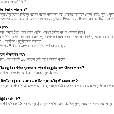
্ড ম্যানেজমেন্ট সিস্টেম
েশিন কিভাবে কাজ করে?
 স্বয়ংক্রিয়ভাবে বিভিন্ন ধরনের প্রাক-প্যাকেজ করা খাবারের আইটেম যেমন খাবার, স্যুপ, হ্যা
উদ্দেশ্য অর্জন করে, যা আগে গরম খাবার ভেন্ডিং মেশিনের মধ্যে ফ্রিজে রাখা হয়েছিল।তারপ
 নিন?
 সরাসরি, হ্যালু চীনে গরম খাবার ভেন্ডিং মেশিন তৈরির প্রথম একজন ছিল।
ভেন্ডিং মেশিন মান আকার এবং বড় আকারের বিকল্প আছে, খাদ্য বাক্স বিভিন্ন আকারের সাথে সা
্টি + আজীবন প্রযুক্তিগত সহায়তা
পিংয়ের 5 দিনের আগে সমস্ত মেশিন পরীক্ষা করা হবে
েশিনের জীবনকাল কত?
 বছর, এবং আপনি 20 বছরের বেশি আশা করতে পারেন।
টেড ভেন্ডিং মেশিনে ব্যবহৃত কম্প্রেসারের ব্র্যান্ড এবং জীবনকাল কত?
িল থেকে আমদানি করা Embraco ব্যবহার করি।
ট সিস্টেমের (কয়েন চেঞ্জার এবং বিল গ্রহণকারী) জীবনকাল কত?
 গ্রহণকারীকে ডিফল্টরূপে গ্রহণ করি, যেগুলি ইউকেতে তৈরি করা হয় এবং গড়ে 5 বছর পর্যন
ান্টি মেয়াদ কি?
ণ্যগুলিতে 12-মাসের গ্যারান্টি প্রদান করি, তবে এটি বিনামূল্যে যন্ত্রাংশ সরবরাহের মধ্য