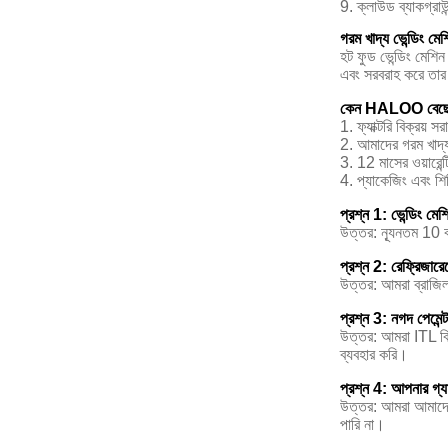
9. ক্লাউড ব্যাকগ্রাউন
গরম খাদ্য ভেন্ডিং ম
হট ফুড ভেন্ডিং মেশিন
এবং সরবরাহ করে তার 
কেন HALOO বেছে
1. ফ্যাক্টরি বিক্রয়
2. আমাদের গরম খাদ্য 
3. 12 মাসের ওয়ারেন
4. প্যাকেজিং এবং শি
প্রশ্ন 1: ভেন্ডিং ম
উত্তর: ন্যূনতম 10
প্রশ্ন 2: রেফ্রিজারে
উত্তর: আমরা ব্রাজ
প্রশ্ন 3: নগদ পেমেন্
উত্তর: আমরা ITL বিল
ব্যবহার করি।
প্রশ্ন 4: আপনার গ্যার
উত্তর: আমরা আমাদের প
পারি না।