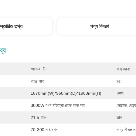
িস্তারিত তথ্য
পণ্য বিবরণ
থ্য
গুয়াংডং, চীন
সাক্ষ্যদান:
ধাতুর পাত
রঙ:
1670mm(W)*960mm(D)*1980mm(H)
ওজন:
3800W যখন মাইক্রোওয়েভ কাজ করে
ভোল্টেজ, বৈদ
21.5-ইঞ্চি
তাক:
70-300 পরিবেশন
খাদ্য শীতল তা