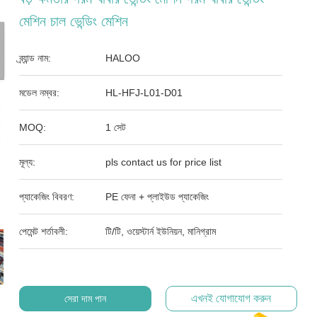
মেশিন চাল ভেন্ডিং মেশিন
ব্র্যান্ড নাম:
HALOO
মডেল নম্বর:
HL-HFJ-L01-D01
MOQ:
1 সেট
মূল্য:
pls contact us for price list
প্যাকেজিং বিবরণ:
PE ফেনা + প্লাইউড প্যাকেজিং
পেমেন্ট শর্তাবলী:
টি/টি, ওয়েস্টার্ন ইউনিয়ন, মানিগ্রাম
এখনই যোগাযোগ করুন
সেরা দাম পান