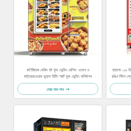
বাণিজ্যিক বেকিং হট ফুড ভেন্ডিং মেশিন∙ ওভেন ও
হ্যালো -১৮ ডি
মাইক্রোওয়েভ ডুয়াল হিটিং স্মার্ট ফুড ভেন্ডিং সলিউশন
রঙিন স্টিল প্
সেরা দাম পান