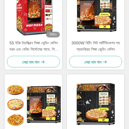
ভিডিও
55 ইঞ্চি টাচস্ক্রিন পিজা ভেন্ডিং মেশিন
3000W হিটিং সিই সার্টিফিকেশন সহ
গরম এবং বেকিং সিস্টেমের সাথে, পিজা
স্বয়ংক্রিয় পিজা ভেন্ডিং মেশিন
মেশিনের শীর্ষে একটি এলইডি লাইটবক্স
বৈশিষ্ট্যযুক্ত
সেরা দাম পান
সেরা দাম পান