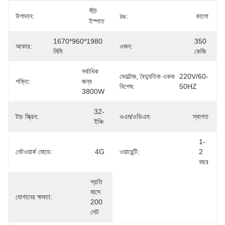
শীট 
উপাদান:
রঙ:
কালো
ইস্পাত
1670*960*1980 
350 
আকার:
ওজন:
মিমি
কেজি
সর্বাধিক 
ভোল্টেজ, বৈদ্যুতিক একক
220V/60-
শক্তি:
জন্য 
বিশেষ:
50HZ
3800W
32-
টাচ স্ক্রিন:
ওএম/ওডিএম:
স্বাগত
ইঞ্চি
1-
নেটওয়ার্ক মোডে:
4G
ওয়ারেন্টি:
2 
বছর
প্রতি 
মাসে 
যোগানের ক্ষমতা:
200 
সেট