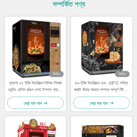
সম্পর্কিত পণ্য
ভিডিও
ভিডিও
হ্যালো ৫৫ ইঞ্চি টাচস্ক্রিন টাটকা পিৎজা
৪৯-ইঞ্চি টাচস্ক্রিন এবং -18°C পর্যন্ত
ভেন্ডিং মেশিন রঙিন লেপা ইস্পাত প্যানেল
জমাট বাঁধার ক্ষমতা সম্পন্ন সম্পূর্ণ স্টিলের
ফেনা
দরজার ফ্রেমযুক্ত পিৎজা ভেন্ডিং মেশিন
সেরা দাম পান
সেরা দাম পান