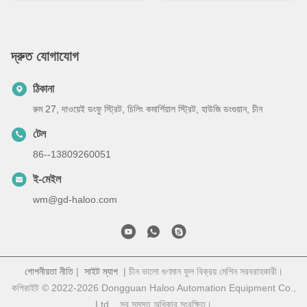
দ্রুত যোগাযোগ
ঠিকানা
রুম 27, দাওয়েই ডংফু স্ট্রিট, চিলিং কমার্শিয়াল স্ট্রিট, হাউজি ডংগুয়ান, চীন
টেল
86--13809260051
ই-মেইল
wm@gd-haloo.com
গোপনীয়তা নীতি
|
সাইট ম্যাপ
| চীন ভালো গুণমান ফুল বিক্রয় মেশিন সরবরাহকারী।
কপিরাইট © 2022-2026 Dongguan Haloo Automation Equipment Co.,
Ltd. . সব সমস্ত অধিকার সংরক্ষিত।