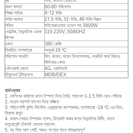
রঙ
সাদা, কাস্টম মোড়ানো
ধারণ ক্ষমতা
60-80 পরিবেশন
পিজ্জা সাইজ
9-12 ইঞ্চি
পর্দার আকার
21.5-ইঞ্চি, 32-ইঞ্চি, 49-ইঞ্চি বিকল্প
শক্তি
মাইক্রোওয়েভ ওভেন সহ 3800W
ভোল্টেজ, বৈদ্যুতিক একক
110-220V, 50/60HZ
বিশেষ
ওজন
380 কেজি
হিমায়িত তাপমাত্রা
অনূর্ধ্ব-18 ℃
পরিশোধ পদ্ধতি
বিল, কয়েন, কয়েন ডিসপেনসার, ক্রেডিট কার্ড রিডার,
কিউআর কোড
নেটওয়ার্ক মোডে
4G, ওয়াইফাই
স্ট্যান্ডার্ড ইন্টারফেস
MDB/DEX
হার্ডওয়্যার
1. মেশিনের কাঠামো ধাতব ইস্পাত দিয়ে তৈরি, প্যানেল 1-1.5 মিমি বেধে পৌঁছায়
2. ভয়েস প্রম্পট ফাংশন দিয়ে সজ্জিত
3. শক্তিশালী কুলিং সিস্টেম: এমব্র্যাকো কম্প্রেসার, তাপমাত্রা -18 ℃ এর নিচে,
ফ্রিজে রাখুন
4. ডাবল-লেয়ার টেম্পারড গ্লাস, ডিফ্রস্ট করার জন্য বৈদ্যুতিক হিটিং, ধাতব
ফ্লুরোসেন্ট টেকসই বোতাম প্যানেল
5. বড় পিক আপ পোর্ট, আরও পণ্যের সাথে সামঞ্জস্যপূর্ণ