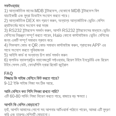
সফটওয়্যার:
1) আন্তর্জাতিক মানের MDB ইন্টারফেস, যেকোনো MDB ইন্টারফেস বিল
যাচাইকারী এবং মুদ্রা ডিভাইস সংযোগ করতে পারে।
2) আন্তর্জাতিক DEX মান গ্রহণ করুন, অন্যান্য আন্তর্জাতিক ভেন্ডিং মেশিন
প্ল্যাটফর্মের সাথে সংযোগ করা সহজ
3) RS232 ইন্টারফেস সমর্থন করুন, আপনি RS232 ইন্টারফেসের মাধ্যমে ভেন্ডিং
মেশিনের নিয়ন্ত্রণ সম্পূর্ণ করতে পারেন, Halo কোনো কাস্টমাইজড ভেন্ডিং মেশিনের
জন্য একটি সম্পূর্ণ সমাধান প্রদান করে
4) পিকআপ কোড বা QR কোড সমাধান কাস্টমাইজ করুন, গ্রাহকের APP এর
সাথে সংযোগ করতে সুবিধাজনক
5) আইসি কার্ড বা অন্যান্য চিপ কার্ড সমর্থন করুন
6) ক্লাউড ব্যাকগ্রাউন্ড ম্যানেজমেন্ট সফ্টওয়্যার, রিয়েল টাইম ইনভেন্টরি এবং রিয়েল
টাইম সেলস ডেটা, ফোন/পিসি দ্বারা রিমোট কন্ট্রোল
FAQ
পিজ্জার কি সাইজ মেশিনে ফিট করতে পারে?
9-12 ইঞ্চি সাইজ পিজা সব ঠিক আছে.
আমি মেশিনে কত পিসি পিৎজা রাখতে পারি?
এটি 60-80 সার্ভিং পিজা বিতরণ করতে পারে, বাজারে বড় ক্ষমতা।
আপনি কি মেশিন মোড়ানো?
হ্যাঁ, আপনি আমাদের লোগো সহ আপনার আর্টওয়ার্ক পাঠাতে পারেন, আমরা এটি মুদ্রণ
করি এবং তারপর মেশিনটি মোড়ানো।