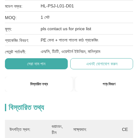
HL-PSJ-L01-D01
মডেল নম্বর:
1 সেট
MOQ:
pls contact us for price list
মূল্য:
PE ফেনা + পাতলা পাতলা কাঠ প্যাকেজিং
প্যাকেজিং বিবরণ:
এল/সি, টি/টি, ওয়েস্টার্ন ইউনিয়ন, মানিগ্রাম
পেমেন্ট শর্তাবলী:
সেরা দাম পান
এখনই যোগাযোগ করুন
বিস্তারিত তথ্য
পণ্য বিবরণ
বিস্তারিত তথ্য
গুয়াংডং, 
উৎপত্তি স্থল:
সাক্ষ্যদান:
CE
চীন