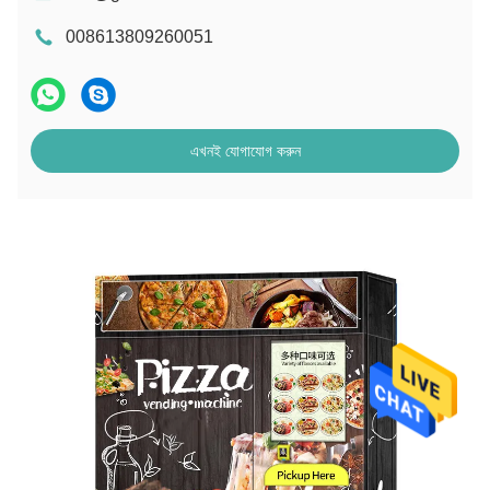
008613809260051
এখনই যোগাযোগ করুন