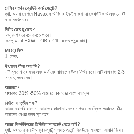
মেশিন সমর্থন ক্রেডিট কার্ড পেমেন্ট?
হ্যাঁ, আমরা মেশিনে Nayax কার্ড রিডার ইনস্টল করি, যা ক্রেডিট কার্ড এবং ডেবিট
কার্ড সমর্থন করে
শিপিং ডোর টু ডোর?
কিছু দেশ ঘরে ঘরে করতে পারে।
কিন্তু আমরা EXW, FOB বা CIF করতে পছন্দ করি।
MOQ কি?
1 একক.
উৎপাদন সীসা সময় কি?
এটি মূলত ঋতুর সময় এবং অর্ডারের পরিমাণের উপর নির্ভর করে।এটি সাধারণত 2-3
সপ্তাহ সময় নেয়।
আমানত?
সাধারণত 30% -50% আমানত, চালানের আগে ব্যালেন্স
নির্মাতা বা তৃতীয় পক্ষ?
আমরা সরাসরি কারখানা, আমাদের কারখানা ডংগুয়ান শহরে অবস্থিত, গুয়াংডং, চীন।
আমাদের দেখার জন্য স্বাগতম.
আমরা কি স্টকিংয়ের ডিজিটাল আপডেট পেতে পারি?
হ্যাঁ, আমাদের ক্লাউড ব্যাকগ্রাউন্ড ম্যানেজমেন্ট সিস্টেমের মাধ্যমে, আপনি রিয়েল