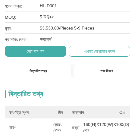
HL-D001
মডেল নম্বর:
5 টি টুকরা
MOQ:
$3,530.00/Pieces 5-9 Pieces
মূল্য:
স্ট্যান্ডার্ড
প্যাকেজিং বিবরণ:
সেরা দাম পান
এখনই যোগাযোগ করুন
বিস্তারিত তথ্য
পণ্য বিবরণ
বিস্তারিত তথ্য
উৎপত্তি স্থল:
চীন
সাক্ষ্যদান:
CE
ভেন্ডিং 
160(H)x120(W)x100(D) 
টাইপ:
মাত্রা:
মেশিন
সেমি