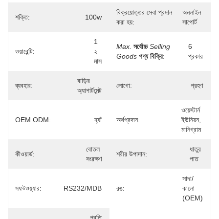
বিক্রয়োত্তর সেবা প্রদান
অনলাইন 
শক্তি:
100w
করা হয়:
সাপোর্ট
1 
Max.
সর্বোচ্চ
Selling
6 
ওয়ারেন্টি:
২ 
Goods
পণ্য বিক্রি
:
প্রকার
মাস
বাড়ির 
ব্যবহার:
লোগো:
গ্রহণ
অ্যাপার্টমেন্ট
ওয়েস্টার্ন 
OEM ODM:
হ্যাঁ
অর্থপ্রদান:
ইউনিয়ন, 
মানিগ্রাম
বোতল 
ধাতুর 
কীওয়ার্ড:
শরীর উপাদান:
সংরক্ষণ
পাত
সাদা/
সফটওয়্যার:
RS232/MDB
রঙ:
কালো 
(OEM)
প্রতি 