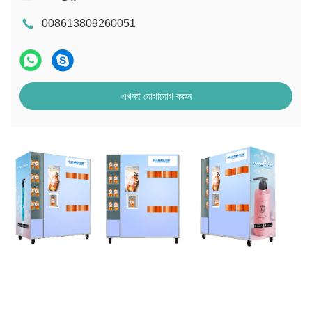
008613809260051
এখনই যোগাযোগ করুন