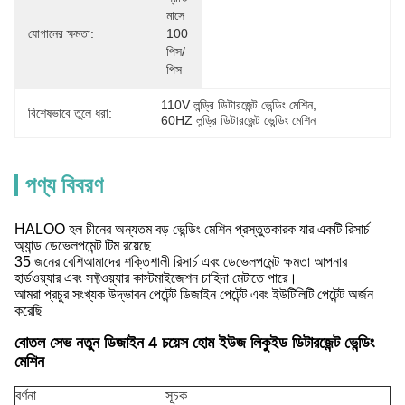
মাসে 
যোগানের ক্ষমতা:
100 
পিস/
পিস
110V লন্ড্রি ডিটারজেন্ট ভেন্ডিং মেশিন
, 
বিশেষভাবে তুলে ধরা:
60HZ লন্ড্রি ডিটারজেন্ট ভেন্ডিং মেশিন
পণ্য বিবরণ
HALOO হল চীনের অন্যতম বড় ভেন্ডিং মেশিন প্রস্তুতকারক যার একটি রিসার্চ
অ্যান্ড ডেভেলপমেন্ট টিম রয়েছে
35 জনের বেশিআমাদের শক্তিশালী রিসার্চ এবং ডেভেলপমেন্ট ক্ষমতা আপনার
হার্ডওয়্যার এবং সফ্টওয়্যার কাস্টমাইজেশন চাহিদা মেটাতে পারে।
আমরা প্রচুর সংখ্যক উদ্ভাবন পেটেন্ট ডিজাইন পেটেন্ট এবং ইউটিলিটি পেটেন্ট অর্জন
করেছি
বোতল সেভ নতুন ডিজাইন 4 চয়েস হোম ইউজ লিকুইড ডিটারজেন্ট ভেন্ডিং
মেশিন
বর্ণনা
সূচক