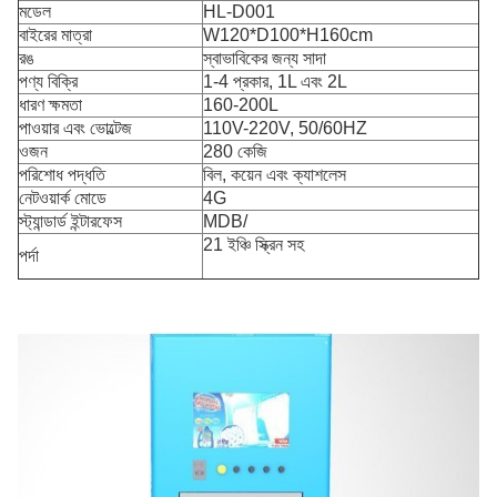
মডেল
HL-D001
বাইরের মাত্রা
W120*D100*H160cm
রঙ
স্বাভাবিকের জন্য সাদা
পণ্য বিক্রি
1-4 প্রকার, 1L এবং 2L
ধারণ ক্ষমতা
160-200L
পাওয়ার এবং ভোল্টেজ
110V-220V, 50/60HZ
ওজন
280 কেজি
পরিশোধ পদ্ধতি
বিল, কয়েন এবং ক্যাশলেস
নেটওয়ার্ক মোডে
4G
স্ট্যান্ডার্ড ইন্টারফেস
MDB/
21 ইঞ্চি স্ক্রিন সহ
পর্দা