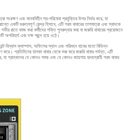
ত্রা সংরক্ষণ এবং মানববিহীন স্ব-পরিষেবা প্রযুক্তির উপর নির্ভর করে, যা
ন্তে একটি গুরুত্বপূর্ণ কেন্দ্র হিসাবে, এটি গরম খাবারের তাপমাত্রা এবং স্বাদকে
ে। গভীর রাতে কাজ করা কর্মীদের শক্তি পুনরুদ্ধার করা বা জরুরি খাবারের প্রয়োজনে
টি অপরিহার্য এবং দক্ষ পছন্দ হয়ে ওঠে।
য়েন্ট বিন্যাস ক্যাম্পাস, অফিসের স্থান এবং পরিবহন হাবের মতো বিভিন্ন
পূরণ করে। প্রতিদিনের হালকা খাবার থেকে শুরু করে জরুরি খাবার পর্যন্ত, এটি
ে, যা গ্রাহকদের যে কোনও সময় এবং যে কোনও জায়গায় হৃদয়গ্রাহী গরম খাবার