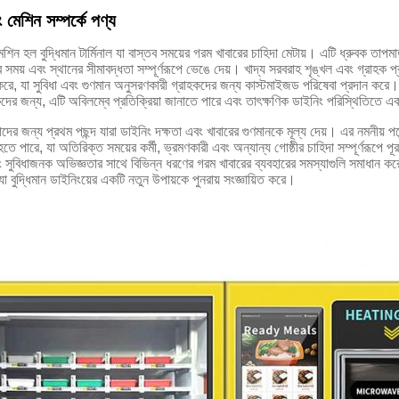
ং মেশিন সম্পর্কে পণ্য
েশিন হল বুদ্ধিমান টার্মিনাল যা বাস্তব সময়ের গরম খাবারের চাহিদা মেটায়। এটি ধ্রুবক তাপমা
 সময় এবং স্থানের সীমাবদ্ধতা সম্পূর্ণরূপে ভেঙে দেয়। খাদ্য সরবরাহ শৃঙ্খল এবং গ্রাহক প্রা
ন্ত্রণ করে, যা সুবিধা এবং গুণমান অনুসরণকারী গ্রাহকদের জন্য কাস্টমাইজড পরিষেবা প্রদান কর
কদের জন্য, এটি অবিলম্বে প্রতিক্রিয়া জানাতে পারে এবং তাৎক্ষণিক ডাইনিং পরিস্থিতিতে এক
তাদের জন্য প্রথম পছন্দ যারা ডাইনিং দক্ষতা এবং খাবারের গুণমানকে মূল্য দেয়। এর নমনীয় প
হতে পারে, যা অতিরিক্ত সময়ের কর্মী, ভ্রমণকারী এবং অন্যান্য গোষ্ঠীর চাহিদা সম্পূর্ণরূপে 
ং সুবিধাজনক অভিজ্ঞতার সাথে বিভিন্ন ধরণের গরম খাবারের ব্যবহারের সমস্যাগুলি সমাধান কর
বুদ্ধিমান ডাইনিংয়ের একটি নতুন উপায়কে পুনরায় সংজ্ঞায়িত করে।