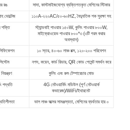
ের রঙ
সাদা, কাস্টমাইজযোগ্য ব্যক্তিগতকৃত মেশিনের স্টিকার
রাহ ভোল্টেজ
১১০A-২২০AC/৫০-৬০HZ, বৈদ্যুতিক শক সুরক্ষা সহ
 শক্তি
স্ট্যান্ডবাই পাওয়ার ১৫০W, কুলিং পাওয়ার ৮০০W,
মাইক্রোওয়েভ পাওয়ার ৮০০*৩ (৩টি গরম করার
অবস্থান)
েসিফিকেশন
১০ স্তর, ৪০-৬০ লাঞ্চ বক্স, ১২০-২০০ পরিবেশন
সিস্টেম
নগদ, কয়েন, কার্ড রিডার, QR কোড পেমেন্ট সমর্থন করে
নিয়ন্ত্রণ
কুলিং এবং রুম টেম্পারেচার মোড
িং পদ্ধতি
4G নেটওয়ার্কিং মডিউল (পূর্ণ নেটওয়ার্ক
কভারেজ)/WiFi/ইথারনেট
থিতিশীলতা
ভাল লাঞ্চ বক্সের সামঞ্জস্যতা, মেশিনের ব্যর্থতার হার ০