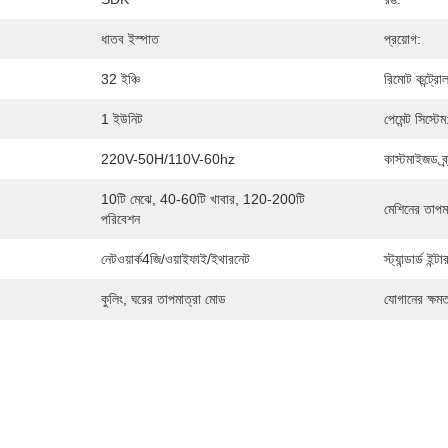
ধাতব ইস্পাত
প্রয়োগ:
32 ইঞ্চি
রিমোট কন্ট্রোল
1 ইউনিট
পেমেন্ট সিস্টেম
220V-50H/110V-60hz
কাস্টমাইজড ব্র্য
10টি মেঝে, 40-60টি খাবার, 120-200টি 
মেশিনের তাপমা
পরিবেশন
নেটওয়ার্ক4জি/ওয়াইফাই/ইথারনেট
স্ট্যান্ডার্ড ইন্
কুলিং, ঘরের তাপমাত্রা মোড
যোগানের ক্ষমত