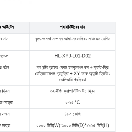
র আইটেম
প্যারামিটারের মান
র নাম
বৃহৎ-ক্ষমতা সম্পন্ন আধা-স্বয়ংক্রিয় লাঞ্চ বক্স মেশিন
 মডেল
HL-XYJ-L01-D02
র গঠন
ঘন ইন্টিগ্রেটেড ফোম ইনসুলেশন বক্স + ফ্রস্ট-ফ্রি
রেফ্রিজারেশন প্রযুক্তি + XY অক্ষ অ্যান্টি-ফ্রিজিং
ডেলিভারি প্রক্রিয়া
স্ক্রিন
৩২-ইঞ্চি ক্যাপাসিটিভ টাচ স্ক্রিন
াপমাত্রা
২-২৫ °C
র ওজন
৪৮০ কেজি
 মাত্রা
২০০০ মিমি(W)*১০০০ মিমি(D)*১৯২৫ মিমি(H)