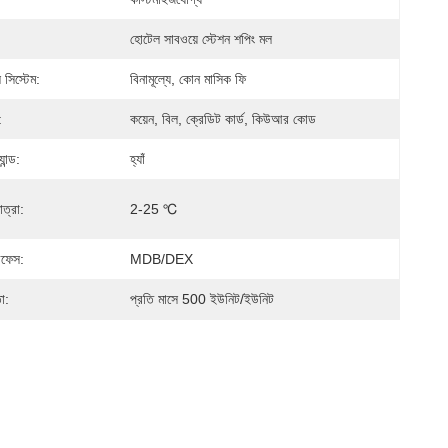
হোটেল সাবওয়ে স্টেশন শপিং মল
 সিস্টেম:
বিনামূল্যে, কোন মাসিক ফি
:
কয়েন, বিল, ক্রেডিট কার্ড, কিউআর কোড
ান্ড:
হ্যাঁ
ত্রা:
2-25 ℃
টারফেস:
MDB/DEX
া:
প্রতি মাসে 500 ইউনিট/ইউনিট