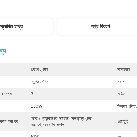
িস্তারিত তথ্য
পণ্য বিবরণ
থ্য
গুয়াংডং, চীন
সাক্ষ্যদান:
ভেন্ডিং মেশিন
মাত্রা:
র সংখ্যা:
3
শক্তি:
150W
হিমায়ন শক্তি:
ভিডিও প্রযুক্তিগত সহায়তা, বিনামূল্যে খুচরা 
্রদান করা হয়:
ওয়ারেন্টি:
যন্ত্রাংশ, অনলাইন সমর্থন
SDK
রঙ: