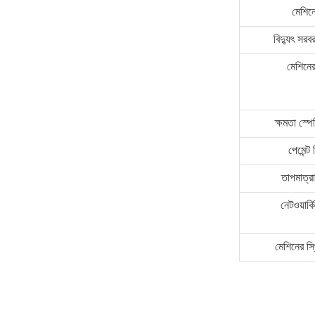
মেশিন
বিদ্যুৎ সরব
মেশিনের
ক্ষমতা স্প
পেমেন্ট 
তাপমাত্রা 
নেটওয়ার্ক
মেশিনের স্