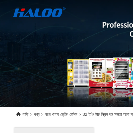
বাড়ি
>
পণ্য
>
গরম খাবার ভেন্ডিং মেশিন
>
32 ইঞ্চি টাচ স্ক্রিন বড় ক্ষমতা আধা 