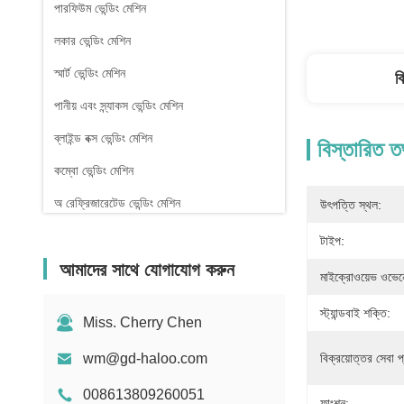
পারফিউম ভেন্ডিং মেশিন
লকার ভেন্ডিং মেশিন
স্মার্ট ভেন্ডিং মেশিন
ব
পানীয় এবং স্ন্যাকস ভেন্ডিং মেশিন
ব্লাইন্ড বক্স ভেন্ডিং মেশিন
বিস্তারিত ত
কম্বো ভেন্ডিং মেশিন
অ রেফ্রিজারেটেড ভেন্ডিং মেশিন
উৎপত্তি স্থল:
ফার্মেসি ভেন্ডিং মেশিন
টাইপ:
আমাদের সাথে যোগাযোগ করুন
তরল ডিটারজেন্ট ভেন্ডিং মেশিন
মাইক্রোওয়েভ ওভেনে
মিনি ভেন্ডিং মেশিন
স্ট্যান্ডবাই শক্তি:
Miss. Cherry Chen
সেক্স টয় ভেন্ডিং মেশিন
wm@gd-haloo.com
বিক্রয়োত্তর সেবা প
নখ বিক্রয় মেশিন
008613809260051
ফাংশন: