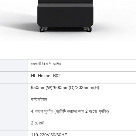
হেলমেট ক্লিনিং মেশিন
HL-Helmet-B02
650mm(W)*600mm(D)*2025mm(H)
কাস্টমাইজড
4 ধরনের সুগন্ধি (প্রতিটি গুদামের জন্য 2 ধরনের সুগন্ধি)
2 হেলমেট
110-220V,50/60HZ