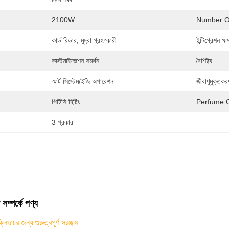
2100W
Number O
কার্ড রিডার, মুদ্রা গ্রহণকারী
ইন্টিগ্রেশন ক্ষ
কাস্টমাইজেশন সমর্থন
বৈশিষ্ট্য:
স্মার্ট সিস্টেম/ইজি অপারেশন
জীবাণুমুক্তকর
পিটিসি হিটিং
Perfume C
3 প্রকার
 সম্পর্কে পণ্য
িংয়ের জন্য গুরুত্বপূর্ণ সরঞ্জাম