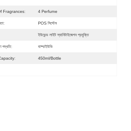
f Fragrances:
4 Perfume
মতা:
POS সিস্টেম
ইউভেন্ড লাইট স্যানিটাইজেশন প্রযুক্তি
ণ পদ্ধতি:
বাষ্প/ইউভি
apacity:
450ml/bottle