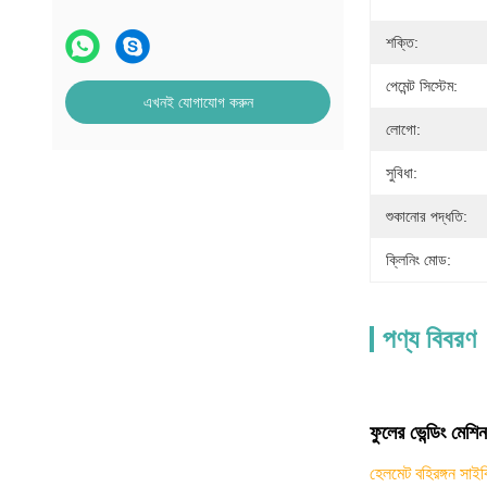
শক্তি:
পেমেন্ট সিস্টেম:
এখনই যোগাযোগ করুন
লোগো:
সুবিধা:
শুকানোর পদ্ধতি:
ক্লিনিং মোড:
পণ্য বিবরণ
ফুলের ভেন্ডিং মেশিন
হেলমেট বহিরঙ্গন সাইক্ল