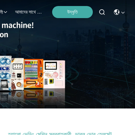
আমাদের সাথে যোগাযোগ করুন
উদ্ধৃতি
লী
হ্যালো ভেন্ডিং মেশিন সরবরাহকারী, ডাবল ডোর হেলমেট