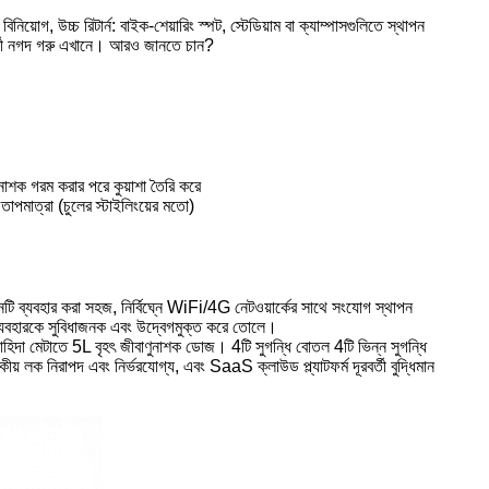
োগ, উচ্চ রিটার্ন: বাইক-শেয়ারিং স্পট, স্টেডিয়াম বা ক্যাম্পাসগুলিতে স্থাপন
বর্তী নগদ গরু এখানে। আরও জানতে চান?
নাশক গরম করার পরে কুয়াশা তৈরি করে
াপমাত্রা (চুলের স্টাইলিংয়ের মতো)
ি ব্যবহার করা সহজ, নির্বিঘ্নে WiFi/4G নেটওয়ার্কের সাথে সংযোগ স্থাপন
িটি ব্যবহারকে সুবিধাজনক এবং উদ্বেগমুক্ত করে তোলে।
চাহিদা মেটাতে 5L বৃহৎ জীবাণুনাশক ডোজ। 4টি সুগন্ধি বোতল 4টি ভিন্ন সুগন্ধি
ীয় লক নিরাপদ এবং নির্ভরযোগ্য, এবং SaaS ক্লাউড প্ল্যাটফর্ম দূরবর্তী বুদ্ধিমান