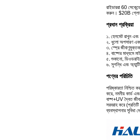
রাইডাররা 60 সেকেন্ডে
করুন। $20B গ্লোবাল 
প্রধান প্রক্রিয়া
১. হেলমেট রাখুন এবং
২. ধুলো অপসারণ এবং 
৩. স্প্রে জীবাণুমুক্
৪. বাষ্পের মাধ্যমে 
৫. শুকানো, ডিওডরাইজে
৬. সুগন্ধি এবং অ্যান্
পণ্যের পরিচিতি
পরিষ্কারতা নিশ্চিত 
করে, নমনীয় কার্ড এব
বাষ্প+UV দ্বৈত জীবা
সরবরাহ করে (প্রতিটি 
ব্যবস্থাপনার সুবিধা 