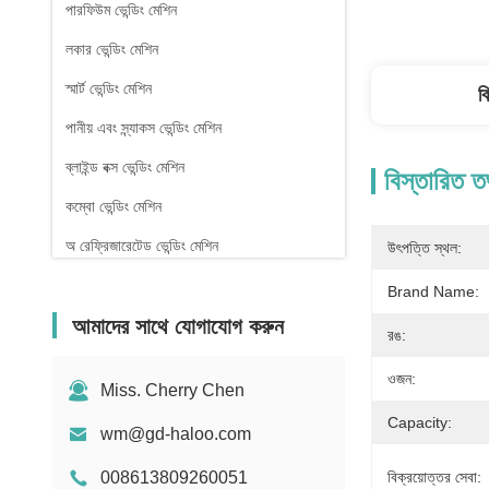
পারফিউম ভেন্ডিং মেশিন
লকার ভেন্ডিং মেশিন
স্মার্ট ভেন্ডিং মেশিন
ব
পানীয় এবং স্ন্যাকস ভেন্ডিং মেশিন
ব্লাইন্ড বক্স ভেন্ডিং মেশিন
বিস্তারিত ত
কম্বো ভেন্ডিং মেশিন
অ রেফ্রিজারেটেড ভেন্ডিং মেশিন
উৎপত্তি স্থল:
ফার্মেসি ভেন্ডিং মেশিন
Brand Name:
আমাদের সাথে যোগাযোগ করুন
তরল ডিটারজেন্ট ভেন্ডিং মেশিন
রঙ:
মিনি ভেন্ডিং মেশিন
ওজন:
Miss. Cherry Chen
সেক্স টয় ভেন্ডিং মেশিন
Capacity:
wm@gd-haloo.com
নখ বিক্রয় মেশিন
008613809260051
বিক্রয়োত্তর সেবা: