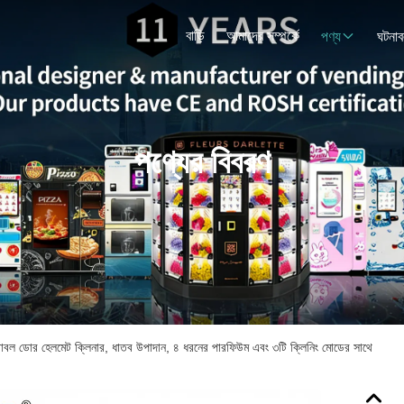
বাড়ি
আমাদের সম্পর্কে
পণ্য
ঘটনাব
পণ্যের বিবরণ
, ডাবল ডোর হেলমেট ক্লিনার, ধাতব উপাদান, ৪ ধরনের পারফিউম এবং ৩টি ক্লিনিং মোডের সাথে