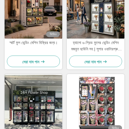
ভিডিও
স্মার্ট ফুল ভেন্ডিং মেশিন বিক্রির জন্য।
হ্যালো ৬-গ্রিড ফুলের ভেন্ডিং মেশিন
মজবুত ছাউনি সহ | সুপার ওয়াটারপ্রুফ
পারফরম্যান্স আউটডোর ব্যবহারের জন্য
উপযুক্ত
সেরা দাম পান
সেরা দাম পান
ভিডিও