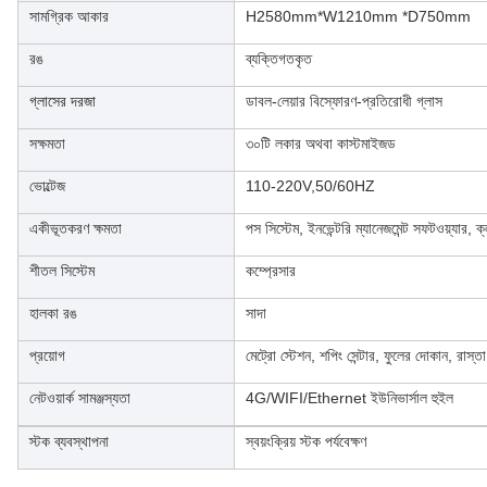
সামগ্রিক আকার
H2580mm*W1210mm *D750mm
রঙ
ব্যক্তিগতকৃত
গ্লাসের দরজা
ডাবল-লেয়ার বিস্ফোরণ-প্রতিরোধী গ্লাস
সক্ষমতা
৩০টি লকার অথবা কাস্টমাইজড
ভোল্টেজ
110-220V,50/60HZ
একীভূতকরণ ক্ষমতা
পস সিস্টেম, ইনভেন্টরি ম্যানেজমেন্ট সফটওয়্যার, ক
শীতল সিস্টেম
কম্প্রেসার
হালকা রঙ
সাদা
প্রয়োগ
মেট্রো স্টেশন, শপিং সেন্টার, ফুলের দোকান, রাস্তা
নেটওয়ার্ক সামঞ্জস্যতা
4G/WIFI/Ethernet ইউনিভার্সাল হুইল
স্টক ব্যবস্থাপনা
স্বয়ংক্রিয় স্টক পর্যবেক্ষণ