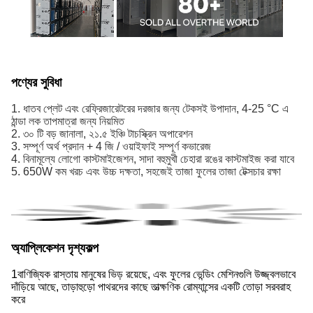
পণ্যের সুবিধা
1. ধাতব প্লেট এবং রেফ্রিজারেটরের দরজার জন্য টেকসই উপাদান, 4-25 °C এ
ঠান্ডা লক তাপমাত্রা জন্য নিয়মিত
2. ৩০ টি বড় জানালা, ২১.৫ ইঞ্চি টাচস্ক্রিন অপারেশন
3. সম্পূর্ণ অর্থ প্রদান + 4 জি / ওয়াইফাই সম্পূর্ণ কভারেজ
4. বিনামূল্যে লোগো কাস্টমাইজেশন, সাদা বহুমুখী চেহারা রঙের কাস্টমাইজ করা যাবে
5. 650W কম খরচ এবং উচ্চ দক্ষতা, সহজেই তাজা ফুলের তাজা টেক্সচার রক্ষা
অ্যাপ্লিকেশন দৃশ্যকল্প
1বাণিজ্যিক রাস্তায় মানুষের ভিড় রয়েছে, এবং ফুলের ভেন্ডিং মেশিনগুলি উজ্জ্বলভাবে
দাঁড়িয়ে আছে, তাড়াহুড়ো পাথরদের কাছে তাত্ক্ষণিক রোম্যান্সের একটি তোড়া সরবরাহ
করে