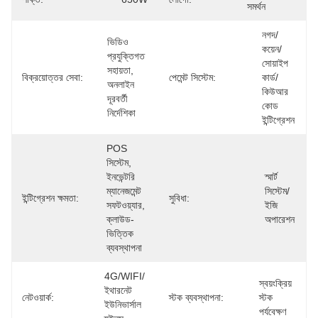
সমর্থন
নগদ/
ভিডিও 
কয়েন/
প্রযুক্তিগত 
সোয়াইপ 
সহায়তা, 
বিক্রয়োত্তর সেবা:
পেমেন্ট সিস্টেম:
কার্ড/
অনলাইন 
কিউআর 
দূরবর্তী 
কোড 
নির্দেশিকা
ইন্টিগ্রেশন
POS 
সিস্টেম, 
ইনভেন্টরি 
স্মার্ট 
ম্যানেজমেন্ট 
সিস্টেম/
ইন্টিগ্রেশন ক্ষমতা:
সুবিধা:
সফটওয়্যার, 
ইজি 
ক্লাউড-
অপারেশন
ভিত্তিক 
ব্যবস্থাপনা
4G/WIFI/
স্বয়ংক্রিয় 
ইথারনেট 
নেটওয়ার্ক:
স্টক ব্যবস্থাপনা:
স্টক 
ইউনিভার্সাল 
পর্যবেক্ষণ