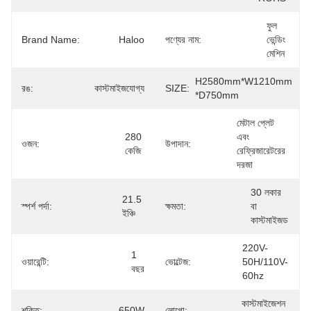
ফুল 
Brand Name:
Haloo
পণ্যের নাম:
ভেন্ডিং 
মেশিন
H2580mm*W1210mm 
রঙ:
কাস্টমাইজযোগ্য
SIZE:
*D750mm
মেটাল প্লেট 
280 
এবং 
ওজন:
উপাদান:
কেজি
রেফ্রিজারেটরের 
দরজা
30 লকার 
21.5 
স্পর্শ পর্দা:
ক্ষমতা:
বা 
ইঞ্চি
কাস্টমাইজড
220V-
1 
ওয়ারেন্টি:
ভোল্টেজ:
50H/110V-
বছর
60hz
কাস্টমাইজেশন 
শক্তি:
650W
লোগো: