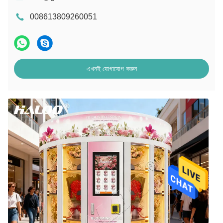
008613809260051
এখনই যোগাযোগ করুন