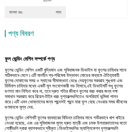
হুইলস
হালকা রঙ:
সাদা
পণ্য বিবরণ
ফুল ভেন্ডিং মেশিন সম্পর্কে পণ্য
ফুলের ভেন্ডিং মেশিন একটি বুদ্ধিমান এবং সুবিধাজনক ডিভাইস যা ফুলের চাহিদার সাথে
সঠিকভাবে মেলে।এটি মানহীন স্ব-পরিষেবা উদ্ভাবন মোডের মাধ্যমে ঐতিহ্যবাহী
ফুলের দোকানের সময় ও স্থানের সীমাবদ্ধতা ভেঙে দেয়ফুলের সরবরাহ শৃঙ্খলা এবং
টার্মিনাল চাহিদার মধ্যে একটি মূল সংযোগকারী নড হিসাবে,এই ডিভাইসটি শুধু ফুলের
গুণগত মান নিশ্চিত করে না, তবে দ্রুত গতির জীবনে ফুলের খরচ করার জন্য দক্ষ
সমাধান সরবরাহ করে রিয়েল-টাইম খরচ দৃশ্যকল্পগুলিতেও অপরিহার্য ভূমিকা পালন
করে।এটি এমন ভোক্তাদের জন্য পছন্দসই পছন্দ যারা ফুল বেছে নেওয়ার সময় জীবনের
গুণমানকে মূল্য দেয়.
ফুলের ভেন্ডিং মেশিনটি ফুলের ব্যবহারের বিভিন্ন চাহিদার সাথে গভীরভাবে খাপ খাইয়ে
নেওয়া হয়েছে, এবং এর সুবিধাজনক মূল্য দ্রুত যাত্রী এবং চমক উপহারদাতাদের মতো
গোষ্ঠীগুলি দ্বারা ব্যাপকভাবে স্বীকৃত।ডিভাইসগুলির অ্যাপ্লিকেশন দৃশ্যকল্পগুলি