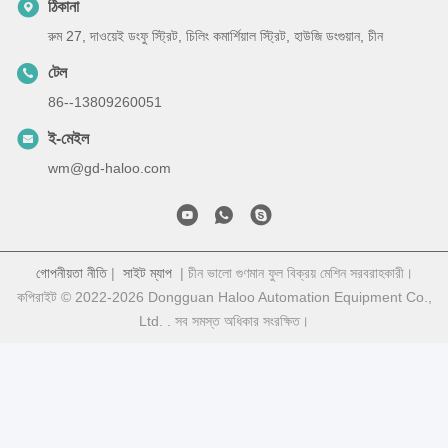
ঠিকানা
রুম 27, দাওয়েই ডংফু স্ট্রিট, চিলিং কমার্শিয়াল স্ট্রিট, হাউজি ডংগুয়ান, চীন
টেল
86--13809260051
ই-মেইল
wm@gd-haloo.com
গোপনীয়তা নীতি
|
সাইট ম্যাপ
| চীন ভালো গুণমান ফুল বিক্রয় মেশিন সরবরাহকারী।
কপিরাইট © 2022-2026 Dongguan Haloo Automation Equipment Co.,
Ltd. . সব সমস্ত অধিকার সংরক্ষিত।