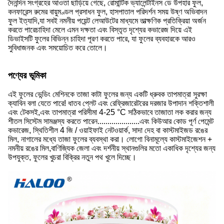
দৈনন্দিন সংগ্রহের আওতা ছাড়িয়ে গেছে, রোমান্টিক ভ্যালেন্টাইনস ডে উপহার ফুল,
কনফারেন্স রুমের বায়ুমণ্ডল প্রসাধন ফুল, হাসপাতাল পরিদর্শন সময় উষ্ণ অভিবাদন
ফুল ইত্যাদি,যা সবই নমনীয় পয়েন্ট লেআউটের মাধ্যমে তাত্ক্ষণিক প্রতিক্রিয়া অর্জন
করতে পারেচাহিদা মেলে এমন দক্ষতা এবং বিস্তৃত দৃশ্যের কভারেজ দিয়ে এই
ডিভাইসটি ফুলের বিভিন্ন চাহিদা পূরণ করতে পারে, যা ফুলের ব্যবহারকে আরও
সুবিধাজনক এবং সময়োচিত করে তোলে।
পণ্যের ভূমিকা
এই ফুলের ভেন্ডিং মেশিনকে তাজা কাটা ফুলের জন্য একটি ধ্রুবক তাপমাত্রা সুরক্ষা
ক্যাবিন বলা যেতে পারে! ধাতব প্লেট এবং রেফ্রিজারেটরের দরজার উপাদান শক্তিশালী
এবং টেকসই,এবং তাপমাত্রা পরিসীমা 4-25 °C সঠিকভাবে তাজাতা লক করার জন্য
শীতল সিস্টেম সামঞ্জস্য করতে পারেন.....................এবং কিউআর কোড পূর্ণ পেমেন্ট
কভারেজ, স্থিতিশীল 4 জি / ওয়াইফাই নেটওয়ার্ক, সাদা দেহ বা কাস্টমাইজড রঙের
মিল, নাগালের মধ্যে তাজা ফুলের ব্যবস্থা করা। লোগো বিনামূল্যে কাস্টমাইজেশন +
নমনীয় রঙের মিল,বাণিজ্যিক জেলা এবং দর্শনীয় স্থানগুলির মতো একাধিক দৃশ্যের জন্য
উপযুক্ত, ফুলের খুচরা বিক্রির নতুন পথ খুলে দিচ্ছে।