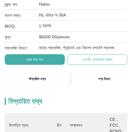
Haloo
ব্র্যান্ড নাম:
HL-XHJ-Y-30A
মডেল নম্বর:
1 ইউনিট
MOQ:
$6000.00/pieces
মূল্য:
কাঠের প্যাকেজিং; স্ট্যান্ডার্ড এবং নিরাপদ রপ্তানি প্যাকেজ
প্যাকেজিং বিবরণ:
সেরা দাম পান
এখনই যোগাযোগ করুন
বিস্তারিত তথ্য
পণ্য বিবরণ
বিস্তারিত তথ্য
CE，
উৎপত্তি স্থল:
চীন
সাক্ষ্যদান:
FCC、
ROHS