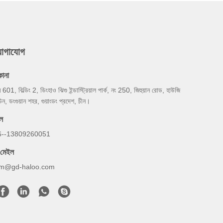
যোগাযোগ
কানা
ম 601, বিল্ডিং 2, ডিংহাও ঝিগু ইন্ডাস্ট্রিয়াল পার্ক, নং 250, জিহুয়ান রোড, হাউজি
উন, ডংগুয়ান শহর, গুয়াংডং প্রদেশ, চীন।
ল
6--13809260051
-মেইল
m@gd-haloo.com