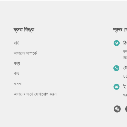
দ্রুত লিঙ্ক
দ্রুত 
বাড়ি
ঠি
রু
আমাদের সম্পর্কে
টা
পণ্য
টে
খবর
8
মামলা
ই
আমাদের সাথে যোগাযোগ করুন
w