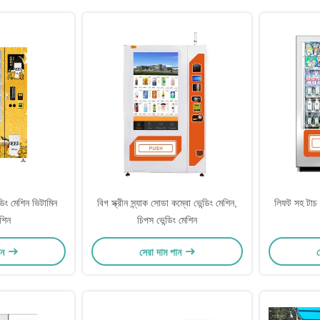
িং মেশিন ভিটামিন
বিগ স্ক্রীন স্ন্যাক সোডা কম্বো ভেন্ডিং মেশিন,
লিফট সহ টাচ স
েশিন
চিপস ভেন্ডিং মেশিন
ান
সেরা দাম পান
স