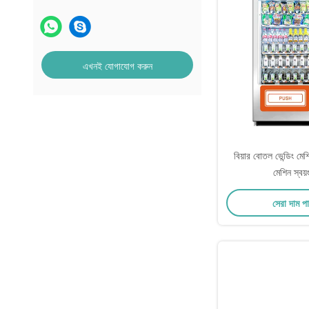
এখনই যোগাযোগ করুন
বিয়ার বোতল ভেন্ডিং মেশ
মেশিন স্বয়ং
সেরা দাম প