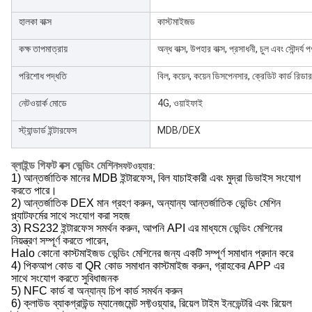
হালকা বাক্স
কাস্টমাইজড
কক্ষ তাপমাত্রায়
অন্ধ বাক্স, উপহার বাক্স, প্রসাধনী, চুল এবং সৌন্দর্য প
পরিশোধ পদ্ধতি
বিল, কয়েন, কয়েন ডিসপেনসার, ক্রেডিট কার্ড রি
নেটওয়ার্ক মোডে
4G, ওয়াইফাই
স্ট্যান্ডার্ড ইন্টারফেস
MDB/DEX
ব্লাইন্ড গিফট বক্স ভেন্ডিং মেশিন
সফটওয়্যার:
1) আন্তর্জাতিক মানের MDB ইন্টারফেস, বিল যাচাইকারী এবং মুদ্রা ডিভাইস সংযোগ
করতে পারে।
2) আন্তর্জাতিক DEX মান গ্রহণ করুন, অন্যান্য আন্তর্জাতিক ভেন্ডিং মেশিন
প্ল্যাটফর্মের সাথে সংযোগ করা সহজ
3) RS232 ইন্টারফেস সমর্থন করুন, আপনি API এর মাধ্যমে ভেন্ডিং মেশিনের
নিয়ন্ত্রণ সম্পূর্ণ করতে পারেন,
Halo কোনো কাস্টমাইজড ভেন্ডিং মেশিনের জন্য একটি সম্পূর্ণ সমাধান প্রদান করে
4) পিকআপ কোড বা QR কোড সমাধান কাস্টমাইজ করুন, গ্রাহকের APP এর
সাথে সংযোগ করতে সুবিধাজনক
5) NFC কার্ড বা অন্যান্য চিপ কার্ড সমর্থন করুন
6) ক্লাউড ব্যাকগ্রাউন্ড ম্যানেজমেন্ট সফ্টওয়্যার, রিয়েল টাইম ইনভেন্টরি এবং রিয়েল