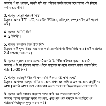
উত্তর: প্রিয় গ্রাহক, আপনি যদি বড় পরিমাণ অর্ডার করেন তবে আমরা এই বিষয়ে
কথা বলতে পারি।
3. প্রশ্ন: পেমেন্ট শর্তাবলী কি?
উত্তর: আমরা T/T, L/C, ওয়েস্টার্ন ইউনিয়ন, মানিগ্রাম, পেপ্যাল ​​ইত্যাদি গ্রহণ
করি।
4. প্রশ্ন: MOQ কি?
A: 2 ইউনিট।
5. প্রশ্ন: উৎপাদন লিড টাইম কি?
উত্তর: এটি মূলত ঋতুর সময় এবং অর্ডারের পরিমাণের উপর নির্ভর করে।এটি সাধারণত
2-4 সপ্তাহ সময় নেয়।
6. প্রশ্ন: প্রসবের সময় কতক্ষণ?আপনি কি শিপিং পরিষেবা প্রদান করেন?
উত্তর: এটি বড় হিসাবে আমরা এটিকে সমুদ্রের মাধ্যমে সরবরাহ করার পরামর্শ দিই,
প্রায় 15-30 দিন।
7. প্রশ্ন: ওয়ারেন্টি নীতি কী এবং আমি কীভাবে এটি দাবি করব?
উত্তর: আমাদের সমস্ত মেশিন অ-ভোগযোগ্য অংশগুলিতে এক বছরের ওয়ারেন্টি সহ
আসে।আপনি আমার সাথে যোগাযোগ করতে পারেন বা বিক্রয়োত্তর সেবা সরাসরি।
8. প্রশ্ন: আমি কোথায় যন্ত্রাংশ পেতে পারি এবং তাদের দাম কত?
উত্তর: আমরা ক্লায়েন্ট দ্বারা আপনার, এক্সপ্রেস খরচ কমাতে অংশগুলিতে খুব
প্রতিযোগিতামূলক মূল্য অফার করি।