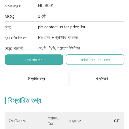
HL-B001
মডেল নম্বর:
1 সেট
MOQ:
pls contact us for price list
মূল্য:
PE ফেনা + প্লাইউড প্যাকেজ
প্যাকেজিং বিবরণ:
এল/সি, টি/টি, ওয়েস্টার্ন ইউনিয়ন
পেমেন্ট শর্তাবলী:
সেরা দাম পান
এখনই যোগাযোগ করুন
বিস্তারিত তথ্য
পণ্য বিবরণ
বিস্তারিত তথ্য
গুয়াংডং, 
উৎপত্তি স্থল:
সাক্ষ্যদান:
CE
চীন