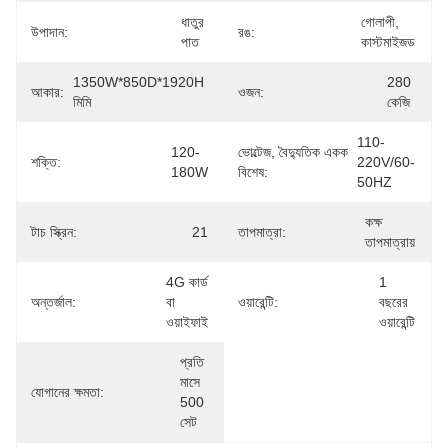
ধাতুর 
গোলাপী, 
উপাদান:
রঙ:
পাত
কাস্টমাইজড
1350W*850D*1920H 
280 
আকার:
ওজন:
মিমি
কেজি
110-
120-
ভোল্টেজ, বৈদ্যুতিক একক
শক্তি:
220V/60-
180W
বিশেষ:
50HZ
কক্ষ 
টাচ স্ক্রিন:
21
তাপমাত্রা:
তাপমাত্রায়
4G কার্ড 
1 
অন্তর্জাল:
বা 
ওয়ারেন্টি:
বছরের 
ওয়াইফাই
ওয়ারেন্টি
প্রতি 
মাসে 
যোগানের ক্ষমতা:
500 
সেট