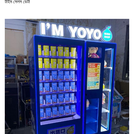
টাইম সেলস ডেটা