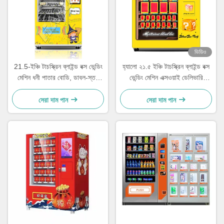
ভিডিও
21.5-ইঞ্চি টাচস্ক্রিন ব্লাইন্ড বক্স ভেন্ডিং
হ্যালো ২১.৫ ইঞ্চি টাচস্ক্রিন ব্লাইন্ড বক্স
মেশিন ধনী পাতার বোডি, ডাবল-স্তর
ভেন্ডিং মেশিন এক্সওয়াই ডেলিভারি
বিস্ফোরণ-প্রমাণ টেম্পারেড গ্লাস এবং
প্ল্যাটফর্ম অতিরিক্ত বড় ডিসপ্লে উইন্ডো
অ্যান্টি-চুরি বিতরণ পোর্ট সহ
সহ
সেরা দাম পান
সেরা দাম পান