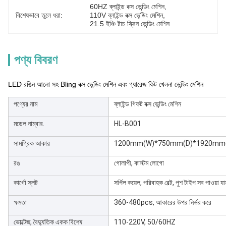
60HZ ব্লাইন্ড বক্স ভেন্ডিং মেশিন
, 
বিশেষভাবে তুলে ধরা:
110V ব্লাইন্ড বক্স ভেন্ডিং মেশিন
, 
21.5 ইঞ্চি টাচ স্ক্রিন ভেন্ডিং মেশিন
পণ্য বিবরণ
LED রঙিন আলো সহ Bling বক্স ভেন্ডিং মেশিন এবং গ্যারেজ কিট খেলনা ভেন্ডিং মেশিন
পণ্যের নাম
ব্লাইন্ড গিফট বক্স ভেন্ডিং মেশিন
মডেল নাম্বার.
HL-B001
সামগ্রিক আকার
1200mm(W)*750mm(D)*1920mm
রঙ
গোলাপী, কাস্টম লোগো
কার্গো স্লট
সর্পিল কয়েল, পরিবাহক বেল্ট, পুশ টাইপ সব পাওয়া য
ক্ষমতা
360-480pcs, আকারের উপর নির্ভর করে
ভোল্টেজ, বৈদ্যুতিক একক বিশেষ
110-220V, 50/60HZ