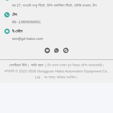
রুম 27, দাওয়েই ডংফু স্ট্রিট, চিলিং কমার্শিয়াল স্ট্রিট, হাউজি ডংগুয়ান, চীন
টেল
86--13809260051
ই-মেইল
wm@gd-haloo.com
গোপনীয়তা নীতি
|
সাইট ম্যাপ
| চীন ভালো গুণমান ফুল বিক্রয় মেশিন সরবরাহকারী।
কপিরাইট © 2022-2026 Dongguan Haloo Automation Equipment Co.,
Ltd. . সব সমস্ত অধিকার সংরক্ষিত।