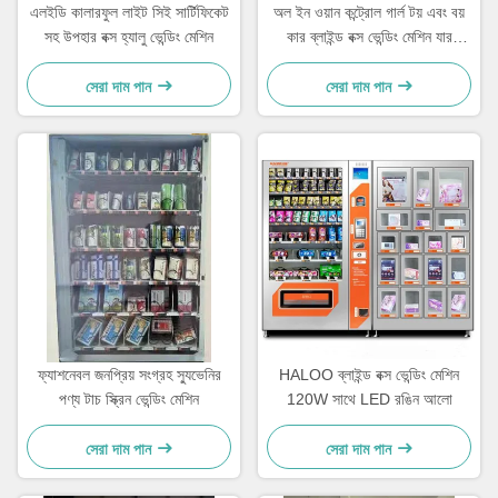
এলইডি কালারফুল লাইট সিই সার্টিফিকেট
অল ইন ওয়ান কন্ট্রোল গার্ল টয় এবং বয়
সহ উপহার বক্স হ্যালু ভেন্ডিং মেশিন
কার ব্লাইন্ড বক্স ভেন্ডিং মেশিন যার
ধারণক্ষমতা 600pcs
সেরা দাম পান
সেরা দাম পান
ফ্যাশনেবল জনপ্রিয় সংগ্রহ স্যুভেনির
HALOO ব্লাইন্ড বক্স ভেন্ডিং মেশিন
পণ্য টাচ স্ক্রিন ভেন্ডিং মেশিন
120W সাথে LED রঙিন আলো
সেরা দাম পান
সেরা দাম পান