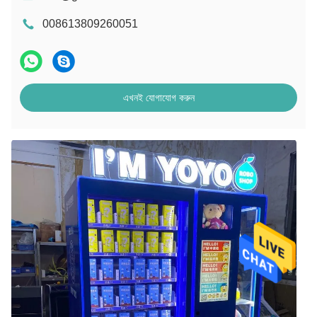
008613809260051
এখনই যোগাযোগ করুন