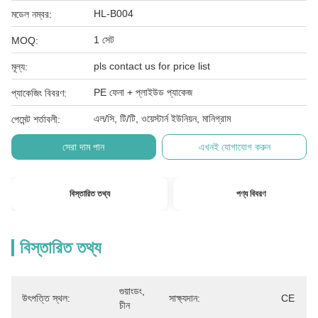
HL-B004
মডেল নম্বর:
1 সেট
MOQ:
pls contact us for price list
মূল্য:
PE ফেনা + প্লাইউড প্যাকেজ
প্যাকেজিং বিবরণ:
এল/সি, টি/টি, ওয়েস্টার্ন ইউনিয়ন, মানিগ্রাম
পেমেন্ট শর্তাবলী:
সেরা দাম পান
এখনই যোগাযোগ করুন
বিস্তারিত তথ্য
পণ্য বিবরণ
বিস্তারিত তথ্য
গুয়াংডং, 
উৎপত্তি স্থল:
সাক্ষ্যদান:
CE
চীন