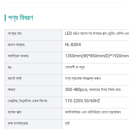
পণ্য বিবরণ
পণ্যের নাম
LED রঙিন আলো সহ উপহার বক্স ভেন্ডিং মেশিন এবং 
মডেল নাম্বার.
HL-B004
সামগ্রিক আকার
1350mm(W)*850mm(D)*1920mm
রঙ
গোলাপী বা হলুদ
কার্গো স্লট
পণ্য প্যাকেজ সামঞ্জস্য করুন
ক্ষমতা
300-480pcs, আকারের উপর নির্ভর করে
ভোল্টেজ, বৈদ্যুতিক একক বিশেষ
110-220V, 50/60HZ
হালকা বাক্স
কাস্টমাইজড এবং অতিরিক্ত বেতন প্রয়োজন
কক্ষ তাপমাত্রায়
হ্যাঁ