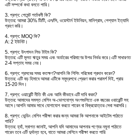
এটি সম্পর্কে কথা বলতে পারি।
3. প্রশ্ন: পেমেন্ট শর্তাবলী কি?
উত্তর: আমরা 30% টি/টি, এল/সি, ওয়েস্টার্ন ইউনিয়ন, মানিগ্রাম, পেপ্যাল ​​ইত্যাদি
গ্রহণ করি।
4. প্রশ্ন: MOQ কি?
A: 2 ইউনিট।
5. প্রশ্ন: উৎপাদন লিড টাইম কি?
উত্তর: এটি মূলত ঋতুর সময় এবং অর্ডারের পরিমাণের উপর নির্ভর করে।এটি সাধারণত
2-4 সপ্তাহ সময় নেয়।
6. প্রশ্ন: প্রসবের সময় কতক্ষণ?আপনি কি শিপিং পরিষেবা প্রদান করেন?
উত্তর: এটি বড় হিসাবে আমরা এটিকে সমুদ্রপথে প্রেরণ করার পরামর্শ দিই, প্রায়
15-20 দিন।
7. প্রশ্ন: ওয়ারেন্টি নীতি কী এবং আমি কীভাবে এটি দাবি করব?
উত্তর: আমাদের সমস্ত মেশিন অ-ভোগযোগ্য অংশগুলিতে এক বছরের ওয়ারেন্টি সহ
আসে।আপনি আমার সাথে যোগাযোগ করতে পারেন বা বিক্রয়োত্তর সেবা সরাসরি।
8. প্রশ্ন: ভেন্ডিং মেশিন পরীক্ষা করার জন্য আমরা কি আপনাকে আইটেম পাঠাতে
পারি?
উত্তর: হ্যাঁ, স্বাগত জানাই, আপনি যদি আমাদের আপনার পণ্যের নমুনা পাঠাতে
পারেন তবে এটি দুর্দান্ত হবে, যাতে আমরা মেশিনে পরীক্ষা করতে পারি