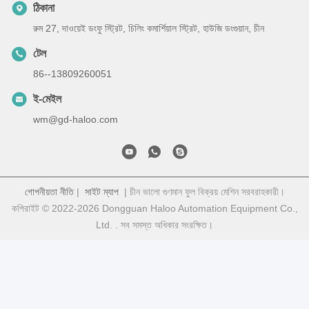
ঠিকানা
রুম 27, দাওয়েই ডংফু স্ট্রিট, চিলিং কমার্শিয়াল স্ট্রিট, হাউজি ডংগুয়ান, চীন
টেল
86--13809260051
ই-মেইল
wm@gd-haloo.com
গোপনীয়তা নীতি
|
সাইট ম্যাপ
| চীন ভালো গুণমান ফুল বিক্রয় মেশিন সরবরাহকারী।
কপিরাইট © 2022-2026 Dongguan Haloo Automation Equipment Co.,
Ltd. . সব সমস্ত অধিকার সংরক্ষিত।