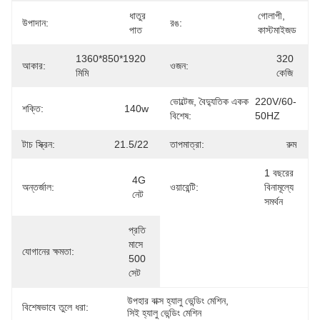
ধাতুর 
গোলাপী, 
উপাদান:
রঙ:
পাত
কাস্টমাইজড
1360*850*1920 
320 
আকার:
ওজন:
মিমি
কেজি
ভোল্টেজ, বৈদ্যুতিক একক
220V/60-
শক্তি:
140w
বিশেষ:
50HZ
টাচ স্ক্রিন:
21.5/22
তাপমাত্রা:
রুম
1 বছরের 
4G 
অন্তর্জাল:
ওয়ারেন্টি:
বিনামূল্যে 
নেট
সমর্থন
প্রতি 
মাসে 
যোগানের ক্ষমতা:
500 
সেট
উপহার বাক্স হ্যালু ভেন্ডিং মেশিন
, 
বিশেষভাবে তুলে ধরা:
সিই হ্যালু ভেন্ডিং মেশিন