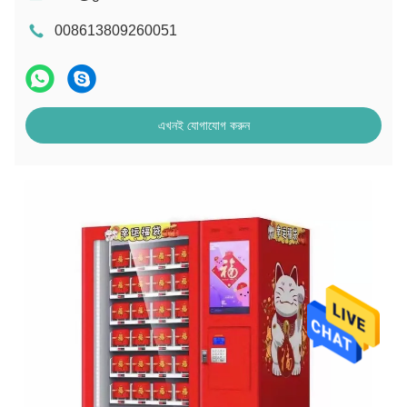
008613809260051
এখনই যোগাযোগ করুন