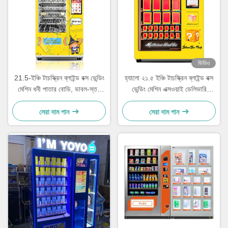
ভিডিও
21.5-ইঞ্চি টাচস্ক্রিন ব্লাইন্ড বক্স ভেন্ডিং
হ্যালো ২১.৫ ইঞ্চি টাচস্ক্রিন ব্লাইন্ড বক্স
মেশিন ধনী পাতার বোডি, ডাবল-স্তর
ভেন্ডিং মেশিন এক্সওয়াই ডেলিভারি
বিস্ফোরণ-প্রমাণ টেম্পারেড গ্লাস এবং
প্ল্যাটফর্ম অতিরিক্ত বড় ডিসপ্লে উইন্ডো
অ্যান্টি-চুরি বিতরণ পোর্ট সহ
সহ
সেরা দাম পান
সেরা দাম পান