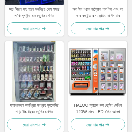
টাচ স্ক্রিন সহ নতুন জনপ্রিয় গেম মজার
অল ইন ওয়ান কন্ট্রোল গার্ল টয় এবং বয়
লাকি ব্লাইন্ড বক্স ভেন্ডিং মেশিন
কার ব্লাইন্ড বক্স ভেন্ডিং মেশিন যার
ধারণক্ষমতা 600pcs
সেরা দাম পান
সেরা দাম পান
ফ্যাশনেবল জনপ্রিয় সংগ্রহ স্যুভেনির
HALOO ব্লাইন্ড বক্স ভেন্ডিং মেশিন
পণ্য টাচ স্ক্রিন ভেন্ডিং মেশিন
120W সাথে LED রঙিন আলো
সেরা দাম পান
সেরা দাম পান