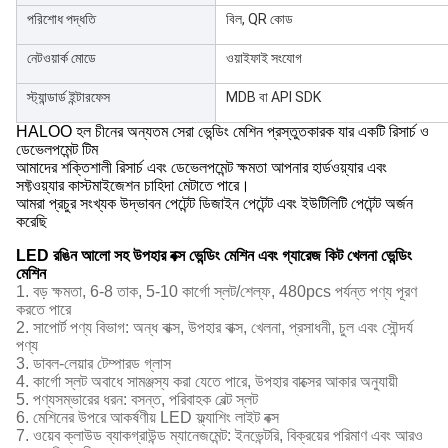
পরিশোধ পদ্ধতি
বিল, QR কোড
নেটওয়ার্ক মোডে
ওয়াইফাই সংযোগ
স্ট্যান্ডার্ড ইন্টারফেস
MDB বা API SDK
HALOO হল চীনের অন্যতম সেরা ভেন্ডিং মেশিন প্রস্তুতকারক যার একটি রিসার্চ ও
ডেভেলপমেন্ট টিম
আমাদের শক্তিশালী রিসার্চ এবং ডেভেলপমেন্ট ক্ষমতা আপনার হার্ডওয়্যার এবং
সফ্টওয়্যার কাস্টমাইজেশন চাহিদা মেটাতে পারে।
আমরা প্রচুর সংখ্যক উদ্ভাবন পেটেন্ট ডিজাইন পেটেন্ট এবং ইউটিলিটি পেটেন্ট অর্জন
করেছি
LED রঙিন আলো সহ উপহার বক্স ভেন্ডিং মেশিন এবং গ্যারেজ কিট খেলনা ভেন্ডিং
মেশিন
1. বড় ক্ষমতা, 6-8 তাক, 5-10 কার্গো স্লট/শেল্ফ, 480pcs পর্যন্ত পণ্য পূরণ
করতে পারে
2. সাপোর্ট পণ্য বিভাগ: অন্ধ বাক্স, উপহার বাক্স, খেলনা, প্রসাধনী, চুল এবং সৌন্দর্য
পণ্য
3. ডাবল-লেয়ার টেম্পারড গ্লাস
4. কার্গো স্লট অবাধে সামঞ্জস্য করা যেতে পারে, উপহার বাক্সের আকার অনুযায়ী
5. পণ্যসম্ভারের ধরন: বসন্ত, পরিবাহক বেল্ট স্লট
6. মেশিনের উপরে আকর্ষণীয় LED ফ্ল্যাশিং লাইট বক্স
7. ওয়েব ক্লাউড ব্যাকগ্রাউন্ড ম্যানেজমেন্ট: ইনভেন্টরি, বিক্রয়ের পরিমাণ এবং আরও