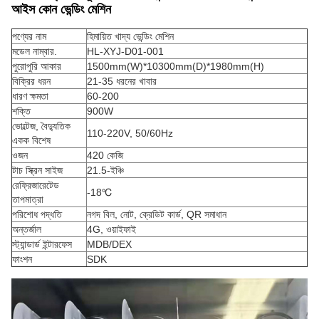
আইস কোন ভেন্ডিং মেশিন
পণ্যের নাম
হিমায়িত খাদ্য ভেন্ডিং মেশিন
মডেল নাম্বার.
HL-XYJ-D01-001
পুরোপুরি আকার
1500mm(W)*10300mm(D)*1980mm(H)
বিক্রির ধরন
21-35 ধরনের খাবার
ধারণ ক্ষমতা
60-200
শক্তি
900W
ভোল্টেজ, বৈদ্যুতিক
110-220V, 50/60Hz
একক বিশেষ
ওজন
420 কেজি
টাচ স্ক্রিন সাইজ
21.5-ইঞ্চি
রেফ্রিজারেটেড
-18℃
তাপমাত্রা
পরিশোধ পদ্ধতি
নগদ বিল, নোট, ক্রেডিট কার্ড, QR সমাধান
অন্তর্জাল
4G, ওয়াইফাই
স্ট্যান্ডার্ড ইন্টারফেস
MDB/DEX
ফাংশন
SDK