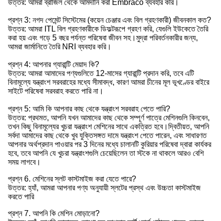
উত্তর: আমরা ব্রাজিল থেকে আমদানি করা Embraco ব্যবহার করি।
প্রশ্ন 3: নগদ পেমেন্ট সিস্টেমের (কয়েন চেঞ্জার এবং বিল গ্রহণকারী) জীবনকাল কত?
উত্তর: আমরা ITL বিল গ্রহণকারীকে ডিফল্টরূপে গ্রহণ করি, যেগুলি ইউকেতে তৈরি
করা হয় এবং গড়ে 5 বছর পর্যন্ত পরিষেবা জীবন সহ।মুদ্রা পরিবর্তনকারীর জন্য,
আমরা জার্মানিতে তৈরি NRI ব্যবহার করি।
প্রশ্ন 4: আপনার গ্যারান্টি মেয়াদ কি?
উত্তর: আমরা আমাদের পণ্যগুলিতে 12-মাসের গ্যারান্টি প্রদান করি, তবে এটি
বিনামূল্যে যন্ত্রাংশ সরবরাহের মধ্যে সীমাবদ্ধ, কারণ আমরা চীনের মূল ভূখণ্ডের বাইরে
সাইটে পরিষেবা সরবরাহ করতে পারি না।
প্রশ্ন 5: আমি কি আপনার কাছ থেকে যন্ত্রাংশ সরবরাহ পেতে পারি?
উত্তর: প্রথমত, আপনি যখন আমাদের কাছ থেকে সম্পূর্ণ পাত্রে মেশিনগুলি কিনবেন,
তখন কিছু বিনামূল্যের খুচরা যন্ত্রাংশ মেশিনের সাথে একত্রিত হবে।দ্বিতীয়ত, আপনি
সর্বদা আমাদের কাছ থেকে খুব যুক্তিসঙ্গত দামে যন্ত্রাংশ পেতে পারেন, এবং সাধারণত
আপনার অর্থপ্রদান পাওয়ার পর 3 দিনের মধ্যে চালানটি কুরিয়ার পরিষেবা দ্বারা কার্যকর
হবে, তবে আপনি যে খুচরা যন্ত্রাংশগুলি চেয়েছিলেন তা স্টকে না থাকলে আরও বেশি
সময় লাগবে।
প্রশ্ন 6. মেশিনের স্লট কাস্টমাইজ করা যেতে পারে?
উত্তর: হ্যাঁ, আমরা আপনার পণ্য অনুযায়ী স্লটের প্রস্থ এবং উচ্চতা কাস্টমাইজ
করতে পারি
প্রশ্ন 7. আপনি কি মেশিন মোড়ানো?