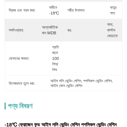
অধীনে 
ধাতুর 
ফ্রিজ এবং গরম করা:
শরীর উপাদান:
-18℃
পাত
সাদা, 
আন্তর্জাতিক 
সফটওয়্যার:
রঙ:
কাস্টম 
মান MDB
মোড়ানো
প্রতি 
মাসে 
যোগানের ক্ষমতা:
100 
পিস/
পিস
আইস ললি ভেন্ডিং মেশিন
, 
পপসিকল ভেন্ডিং মেশিন
, 
বিশেষভাবে তুলে ধরা:
আইস কোন ভেন্ডিং মেশিন
পণ্য বিবরণ
-18℃ ফ্রোজেন ফুড আইস ললি ভেন্ডিং মেশিন পপসিকল ভেন্ডিং মেশিন