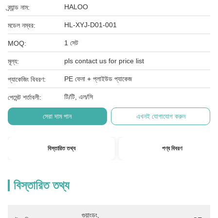
HALOO
ব্র্যান্ড নাম:
HL-XYJ-D01-001
মডেল নম্বর:
1 সেট
MOQ:
pls contact us for price list
মূল্য:
PE ফেনা + প্লাইউড প্যাকেজ
প্যাকেজিং বিবরণ:
টি/টি, এল/সি
পেমেন্ট শর্তাবলী:
সেরা দাম পান
এখনই যোগাযোগ করুন
বিস্তারিত তথ্য
পণ্য বিবরণ
বিস্তারিত তথ্য
গুয়াংডং, 