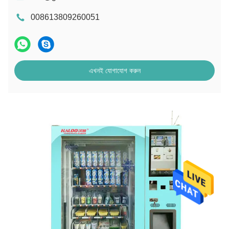
008613809260051
এখনই যোগাযোগ করুন