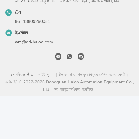
রুম 27, দাওয়েই ডংফু স্ট্রিট, চিলিং কমার্শিয়াল স্ট্রিট, হাউজি ডংগুয়ান, চীন
টেল
86--13809260051
ই-মেইল
wm@gd-haloo.com
গোপনীয়তা নীতি
|
সাইট ম্যাপ
| চীন ভালো গুণমান ফুল বিক্রয় মেশিন সরবরাহকারী।
কপিরাইট © 2022-2026 Dongguan Haloo Automation Equipment Co.,
Ltd. . সব সমস্ত অধিকার সংরক্ষিত।