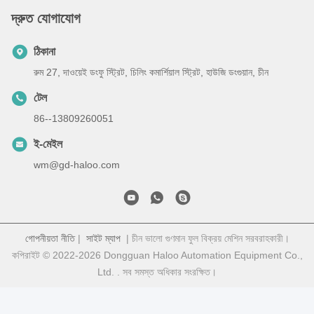
দ্রুত যোগাযোগ
ঠিকানা
রুম 27, দাওয়েই ডংফু স্ট্রিট, চিলিং কমার্শিয়াল স্ট্রিট, হাউজি ডংগুয়ান, চীন
টেল
86--13809260051
ই-মেইল
wm@gd-haloo.com
গোপনীয়তা নীতি
|
সাইট ম্যাপ
| চীন ভালো গুণমান ফুল বিক্রয় মেশিন সরবরাহকারী।
কপিরাইট © 2022-2026 Dongguan Haloo Automation Equipment Co.,
Ltd. . সব সমস্ত অধিকার সংরক্ষিত।