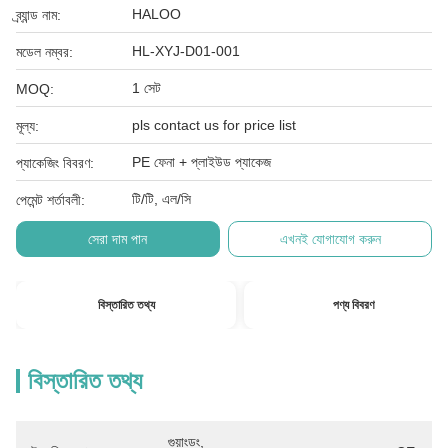
HALOO
ব্র্যান্ড নাম:
HL-XYJ-D01-001
মডেল নম্বর:
1 সেট
MOQ:
pls contact us for price list
মূল্য:
PE ফেনা + প্লাইউড প্যাকেজ
প্যাকেজিং বিবরণ:
টি/টি, এল/সি
পেমেন্ট শর্তাবলী:
সেরা দাম পান
এখনই যোগাযোগ করুন
বিস্তারিত তথ্য
পণ্য বিবরণ
বিস্তারিত তথ্য
গুয়াংডং, 