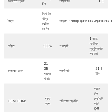
উৎপত্তি স্থল:
সাক্ষ্যদান:
CE
চীন
হিমায়িত 
খাদ্য 
টাইপ:
মাত্রা:
1980(H)x1500(W)x1030(D
ভেন্ডিং 
মেশিন
1 বছর, 
আজীবন 
শক্তি:
900w
ওয়ারেন্টি:
প্রযুক্তিগত 
সহায়তা
21-
35 
21.5-
খাবারের ধরন:
স্পর্শ পর্দা:
ধরনের 
ইঞ্চি
খাবার
কয়েন 
বিল 
গ্রহণ 
ক্রেডিট 
OEM ODM:
পরিশোধ পদ্ধতি:
করুন
কার্ড 
QR 