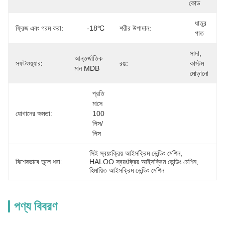
কোড
ধাতুর 
ফ্রিজ এবং গরম করা:
-18℃
শরীর উপাদান:
পাত
সাদা, 
আন্তর্জাতিক 
সফটওয়্যার:
রঙ:
কাস্টম 
মান MDB
মোড়ানো
প্রতি 
মাসে 
যোগানের ক্ষমতা:
100 
পিস/
পিস
সিই স্বয়ংক্রিয় আইসক্রিম ভেন্ডিং মেশিন
, 
বিশেষভাবে তুলে ধরা:
HALOO স্বয়ংক্রিয় আইসক্রিম ভেন্ডিং মেশিন
, 
হিমায়িত আইসক্রিম ভেন্ডিং মেশিন
পণ্য বিবরণ