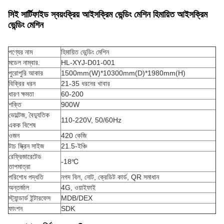
সিই সার্টিফাইড স্বয়ংক্রিয় আইসক্রিম ভেন্ডিং মেশিন হিমায়িত আইসক্রিম
ভেন্ডিং মেশিন
পণ্যের নাম
হিমায়িত ভেন্ডিং মেশিন
মডেল নাম্বার.
HL-XYJ-D01-001
পুরোপুরি আকার
1500mm(W)*10300mm(D)*1980mm(H)
বিক্রির ধরন
21-35 ধরনের খাবার
ধারণ ক্ষমতা
60-200
শক্তি
900W
ভোল্টেজ, বৈদ্যুতিক
110-220V, 50/60Hz
একক বিশেষ
ওজন
420 কেজি
টাচ স্ক্রিন সাইজ
21.5-ইঞ্চি
রেফ্রিজারেটেড
-18℃
তাপমাত্রা
পরিশোধ পদ্ধতি
নগদ বিল, নোট, ক্রেডিট কার্ড, QR সমাধান
অন্তর্জাল
4G, ওয়াইফাই
স্ট্যান্ডার্ড ইন্টারফেস
MDB/DEX
ফাংশন
SDK