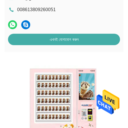
008613809260051
এখনই যোগাযোগ করুন