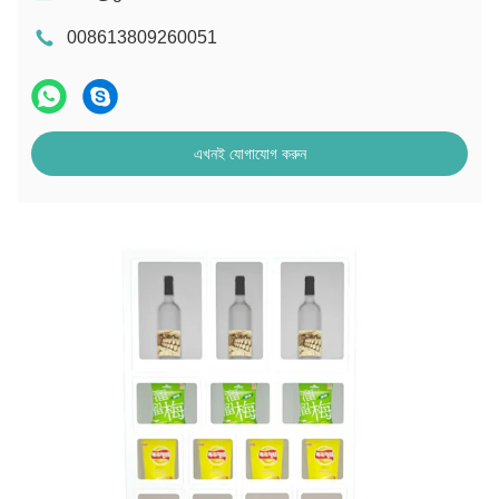
008613809260051
এখনই যোগাযোগ করুন