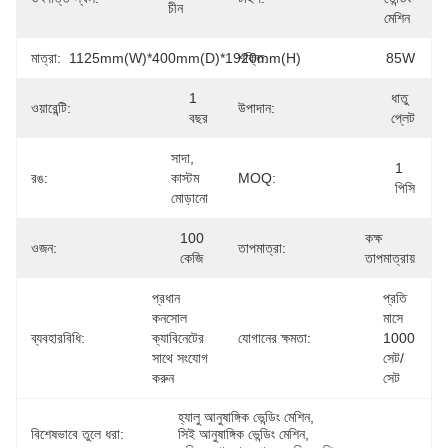
চীন
মেশিন
মাত্রা:
1125mm(W)*400mm(D)*1920mm(H)
শক্তি:
85W
1 
ধাতু 
ওয়ারেন্টি:
উপাদান:
বছর
প্লেট
সাদা, 
1 
রঙ:
কাস্টম 
MOQ:
পিসি
মোড়ানো
100 
কক্ষ 
ওজন:
তাপমাত্রা:
কেজি
তাপমাত্রায়
প্রধান 
প্রতি 
কনসোল 
মাসে 
ব্যবহারবিধি:
ক্যাবিনেটের 
যোগানের ক্ষমতা:
1000 
সাথে সংযোগ 
সেট/
করুন
সেট
হ্যালু আনুষাঙ্গিক ভেন্ডিং মেশিন
, 
বিশেষভাবে তুলে ধরা:
সিই আনুষাঙ্গিক ভেন্ডিং মেশিন
, 