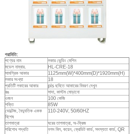
পরামিতি:
পণ্যের নাম
লকার ভেন্ডিং মেশিন
মডেল নাম্বার.
HL-CRE-18
সামগ্রিক আকার
1125mm(W)*400mm(D)*1920mm(H)
লকার সংখ্যা
18
প্রতিটি লকারের আকার
pls ছবিতে আকারের বিবরণ দেখুন
রঙ
সাদা, কাস্টম মোড়ানো
ওজন
100 কেজি
শক্তি
85W
ভোল্টেজ, বৈদ্যুতিক একক
110-240V, 50/60HZ
বিশেষ
তাপমাত্রা
ঘরের তাপমাত্রা, অ-ফ্রিজ
পরিশোধ পদ্ধতি
নগদ বিল, কয়েন, ক্রেডিট কার্ড, সদস্যতা কার্ড, QR