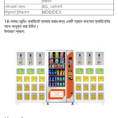
সমাধান
নেটওয়ার্ক মোডে
4G, ওয়াইফাই
স্ট্যান্ডার্ড ইন্টারফেস
MDB/DEX
18-লকার ভেন্ডিং ক্যাবিনেট ব্যবহার করার জন্য একটি প্রধান কনসোল ক্যাবিনেটের
সাথে সংযুক্ত করা উচিত।
উদাহরণ স্বরূপ: