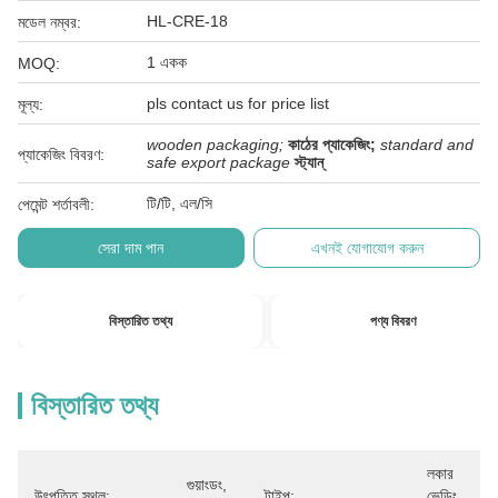
HL-CRE-18
মডেল নম্বর:
1 একক
MOQ:
pls contact us for price list
মূল্য:
wooden packaging;
কাঠের প্যাকেজিং;
standard and
প্যাকেজিং বিবরণ:
safe export package
স্ট্যান্
টি/টি, এল/সি
পেমেন্ট শর্তাবলী:
সেরা দাম পান
এখনই যোগাযোগ করুন
বিস্তারিত তথ্য
পণ্য বিবরণ
বিস্তারিত তথ্য
লকার 
গুয়াংডং, 
উৎপত্তি স্থল:
টাইপ:
ভেন্ডিং 