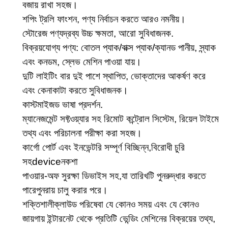
বজায় রাখা সহজ।
শপিং ট্রলি ফাংশন, পণ্য নির্বাচন করতে আরও নমনীয়।
স্টোরেজ পণ্যদ্রব্য উচ্চ ক্ষমতা, আরো সুবিধাজনক.
বিক্রয়যোগ্য পণ্য: বোতল প্যাক/বাক্স প্যাক/ক্যানড পানীয়, স্ন্যাক
এবং কনডম, স্লেভ মেশিন পাওয়া যায়।
দুটি লাইটিং বার দুই পাশে স্থাপিত, ভোক্তাদের আকর্ষণ করে
এবং কেনাকাটা করতে সুবিধাজনক।
কাস্টমাইজড ভাষা প্রদর্শন.
ম্যানেজমেন্ট সফ্টওয়্যার সহ রিমোট কন্ট্রোল সিস্টেম, রিয়েল টাইমে
তথ্য এবং পরিচালনা পরীক্ষা করা সহজ।
কার্গো পোর্ট এবং ইনভেন্টরি সম্পূর্ণ বিচ্ছিন্ন,
বিরোধী চুরি
সহ
d
evice
নকশা
পাওয়ার-অফ সুরক্ষা ডিভাইস সহ,
যা তারিখটি পুনরুদ্ধার করতে
পারে
পুনরায় চালু করার পরে।
শক্তিশালী
ক্লাউড পরিষেবা যে কোনও সময় এবং যে কোনও
জায়গায় ইন্টারনেট থেকে প্রতিটি ভেন্ডিং মেশিনের বিক্রয়ের তথ্য,