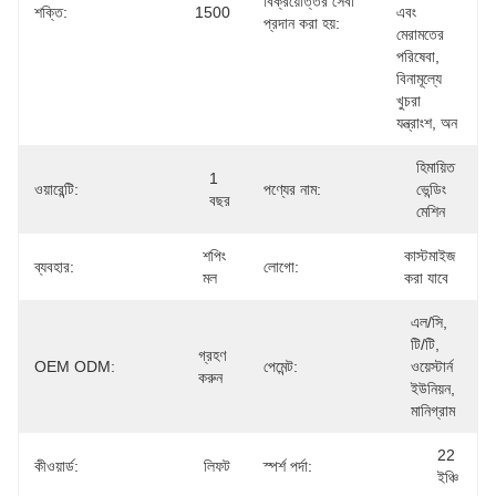
বিক্রয়োত্তর সেবা
শক্তি:
1500
এবং 
প্রদান করা হয়:
মেরামতের 
পরিষেবা, 
বিনামূল্যে 
খুচরা 
যন্ত্রাংশ, অন
হিমায়িত 
1 
ওয়ারেন্টি:
পণ্যের নাম:
ভেন্ডিং 
বছর
মেশিন
শপিং 
কাস্টমাইজ 
ব্যবহার:
লোগো:
মল
করা যাবে
এল/সি, 
টি/টি, 
গ্রহণ 
OEM ODM:
পেমেন্ট:
ওয়েস্টার্ন 
করুন
ইউনিয়ন, 
মানিগ্রাম
22 
কীওয়ার্ড:
লিফট
স্পর্শ পর্দা:
ইঞ্চি