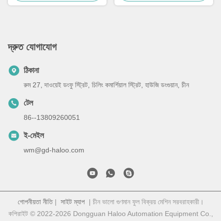
দ্রুত যোগাযোগ
ঠিকানা
রুম 27, দাওয়েই ডংফু স্ট্রিট, চিলিং কমার্শিয়াল স্ট্রিট, হাউজি ডংগুয়ান, চীন
টেল
86--13809260051
ই-মেইল
wm@gd-haloo.com
গোপনীয়তা নীতি
|
সাইট ম্যাপ
| চীন ভালো গুণমান ফুল বিক্রয় মেশিন সরবরাহকারী।
কপিরাইট © 2022-2026 Dongguan Haloo Automation Equipment Co.,