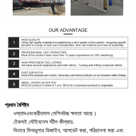
প্রধান বৈশিষ্ট্য
ওস্তাদ
এবং
ক্রীতদাস মেশিন
উচ্চ ক্ষমতা আছে।
টেকসই স্টেইনলেস স্টীল কী
প্যাড
.
ভিতরে
মি
অডুলার ডিজাইন, আপডেট করা, পরিচালনা করা এবং