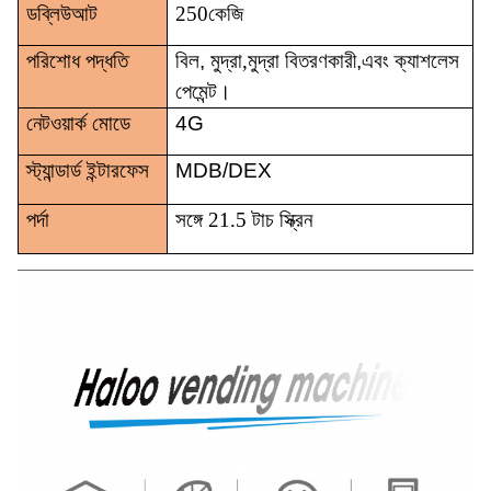
ডব্লিউ
আট
250
কেজি
পরিশোধ পদ্ধতি
বিল, মুদ্রা
,
মুদ্রা বিতরণকারী,
এবং ক্যাশলেস
পেমেন্ট।
নেটওয়ার্ক মোডে
4G
স্ট্যান্ডার্ড ইন্টারফেস
MDB/DEX
পর্দা
সঙ্গে
21.5 টাচ স্ক্রিন