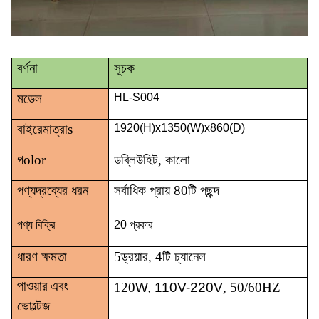
বর্ণনা
সূচক
মডেল
HL-S004
বাইরে
মাত্রা
s
1920(H)x1350(W)x860(D)
গ
olor
ডব্লিউ
হিট
, কালো
পণ্যদ্রব্যের ধরন
সর্বাধিক প্রায় 80টি পছন্দ
পণ্য বিক্রি
20 প্রকার
ধারণ ক্ষমতা
5
ড্রয়ার
, 4টি চ্যানেল
120
W, 110V-220V
, 50/60HZ
পাওয়ার এবং
ভোল্টেজ