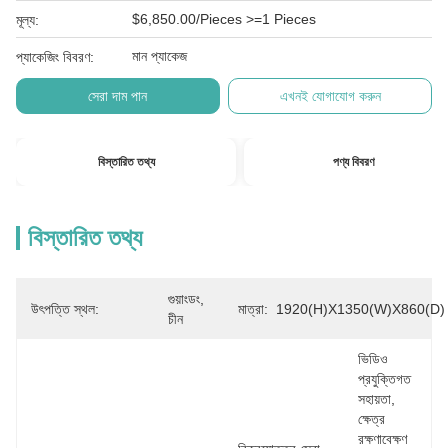
$6,850.00/Pieces >=1 Pieces
মূল্য:
মান প্যাকেজ
প্যাকেজিং বিবরণ:
সেরা দাম পান
এখনই যোগাযোগ করুন
বিস্তারিত তথ্য
পণ্য বিবরণ
বিস্তারিত তথ্য
গুয়াংডং, 
উৎপত্তি স্থল:
মাত্রা:
1920(H)x1350(W)x860(D)
চীন
ভিডিও 
প্রযুক্তিগত 
সহায়তা, 
ক্ষেত্র 
রক্ষণাবেক্ষণ 