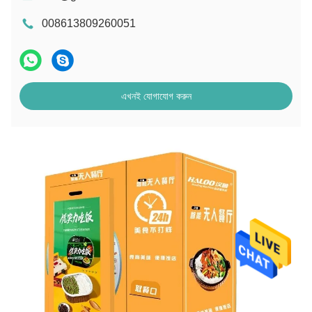
008613809260051
এখনই যোগাযোগ করুন