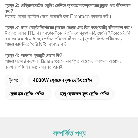
প্রশ্ন 2: রেফ্রিজারেটেড ভেন্ডিং মেশিনে ব্যবহৃত কম্প্রেসারের ব্র্যান্ড এবং জীবনকাল
কত?
উত্তর: আমরা ব্রাজিল থেকে আমদানি করা Embraco ব্যবহার করি।
প্রশ্ন 3: নগদ পেমেন্ট সিস্টেমের (কয়েন চেঞ্জার এবং বিল গ্রহণকারী) জীবনকাল কত?
উত্তর: আমরা ITL বিল গ্রহণকারীকে ডিফল্টরূপে গ্রহণ করি, যেগুলি ইউকেতে তৈরি
করা হয় এবং গড়ে 5 বছর পর্যন্ত পরিষেবা জীবন সহ।মুদ্রা পরিবর্তনকারীর জন্য,
আমরা জার্মানিতে তৈরি NRI ব্যবহার করি।
প্রশ্ন 4: আপনার গ্যারান্টি মেয়াদ কি?
আমরা সরাসরি কারখানা, চীনের ডংগুয়ানে অবস্থিত আমাদের কারখানা, আমাদের
কারখানা পরিদর্শন করতে স্বাগত জানাই
ট্যাগ:
4000W ফ্রোজেন ফুড ভেন্ডিং মেশিন
বেন্টো বক্স ভেন্ডিং মেশিন
হালু ফ্রোজেন ফুড ভেন্ডিং মেশিন
সম্পর্কিত পণ্য