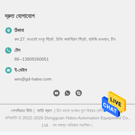
দ্রুত যোগাযোগ
ঠিকানা
রুম 27, দাওয়েই ডংফু স্ট্রিট, চিলিং কমার্শিয়াল স্ট্রিট, হাউজি ডংগুয়ান, চীন
টেল
86--13809260051
ই-মেইল
wm@gd-haloo.com
গোপনীয়তা নীতি
|
সাইট ম্যাপ
| চীন ভালো গুণমান ফুল বিক্রয় মেশিন সরবরাহকারী।
কপিরাইট © 2022-2026 Dongguan Haloo Automation Equipment Co.,
Ltd. . সব সমস্ত অধিকার সংরক্ষিত।