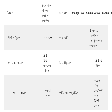
হিমায়িত 
খাদ্য 
টাইপ:
মাত্রা:
1980(H)x1500(W)x1030(D
ভেন্ডিং 
মেশিন
1 বছর, 
আজীবন 
শীর্ষ শক্তি:
900W
ওয়ারেন্টি:
প্রযুক্তিগত 
সহায়তা
21-
35 
21.5-
খাবারের ধরন:
টাচ স্ক্রিন:
রকমের 
ইঞ্চি
খাবার
কয়েন 
বিল 
গ্রহণ 
ক্রেডিট 
OEM ODM:
পরিশোধ পদ্ধতি:
করুন
কার্ড 
QR 
কোড