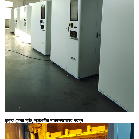
চুম্বক সেন্সর স্লট, স্লটগুলির সামঞ্জস্যযোগ্য প্রস্থ