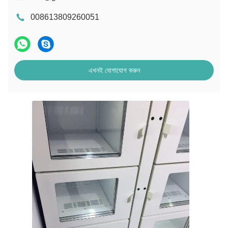
008613809260051
এখনই যোগাযোগ করুন