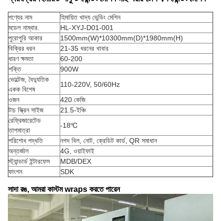
পণ্যের নাম
হিমায়িত খাদ্য ভেন্ডিং মেশিন
মডেল নাম্বার.
HL-XYJ-D01-001
পুরোপুরি আকার
1500mm(W)*10300mm(D)*1980mm(H)
বিক্রির ধরন
21-35 ধরনের খাবার
ধারণ ক্ষমতা
60-200
শক্তি
900W
ভোল্টেজ, বৈদ্যুতিক
110-220V, 50/60Hz
একক বিশেষ
ওজন
420 কেজি
টাচ স্ক্রিন সাইজ
21.5-ইঞ্চি
রেফ্রিজারেটেড
-18℃
তাপমাত্রা
পরিশোধ পদ্ধতি
নগদ বিল, নোট, ক্রেডিট কার্ড, QR সমাধান
অন্তর্জাল
4G, ওয়াইফাই
স্ট্যান্ডার্ড ইন্টারফেস
MDB/DEX
ফাংশন
SDK
সাদা রঙ, আমরা কাস্টম wraps করতে পারেন