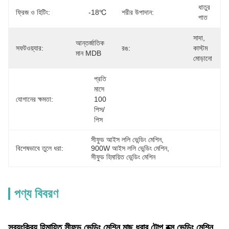
ধাতুর 
ফ্রিজ ও হিটিং:
-18℃
শরীর উপাদান:
পাত
সাদা, 
আন্তর্জাতিক 
সফটওয়্যার:
রঙ:
কাস্টম 
মান MDB
মোড়ানো
প্রতি 
মাসে 
যোগানের ক্ষমতা:
100 
পিস/
পিস
সীফুড আইস ললি ভেন্ডিং মেশিন
, 
বিশেষভাবে তুলে ধরা:
900W আইস ললি ভেন্ডিং মেশিন
, 
সীফুড হিমায়িত ভেন্ডিং মেশিন
পণ্য বিবরণ
স্বয়ংক্রিয় হিমায়িত সীফুড ভেন্ডিং মেশিন মাছ ধরার টোপ বক্স ভেন্ডিং মেশিন