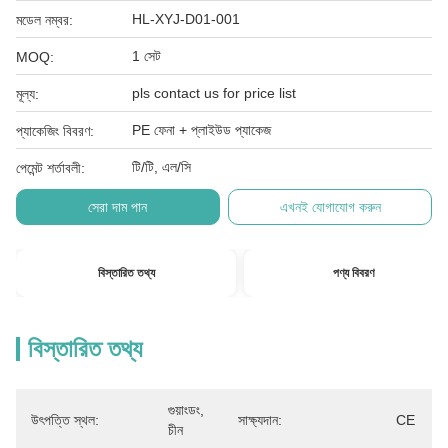
HL-XYJ-D01-001
মডেল নম্বর:
1 সেট
MOQ:
pls contact us for price list
মূল্য:
PE ফেনা + প্লাইউড প্যাকেজ
প্যাকেজিং বিবরণ:
টি/টি, এল/সি
পেমেন্ট শর্তাবলী:
সেরা দাম পান
এখনই যোগাযোগ করুন
বিস্তারিত তথ্য
পণ্য বিবরণ
বিস্তারিত তথ্য
গুয়াংডং, 
উৎপত্তি স্থল:
সাক্ষ্যদান:
CE
চীন