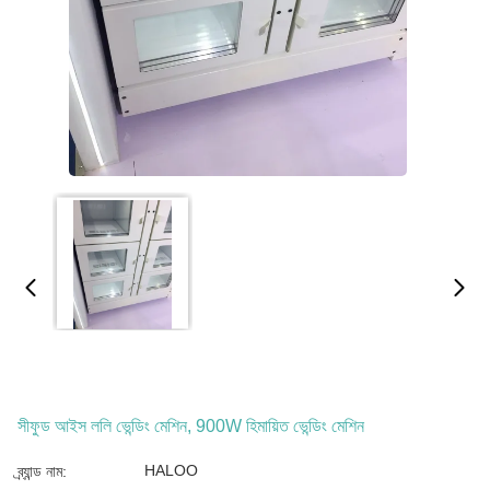
সীফুড আইস ললি ভেন্ডিং মেশিন, 900W হিমায়িত ভেন্ডিং মেশিন
HALOO
ব্র্যান্ড নাম: